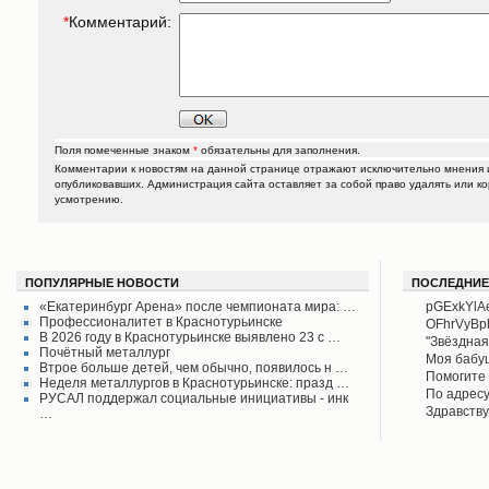
*
Комментарий:
Поля помеченные знаком
*
обязательны для заполнения.
Комментарии к новостям на данной странице отражают исключительно мнения и
опубликовавших. Администрация сайта оставляет за собой право удалять или к
усмотрению.
ПОПУЛЯРНЫЕ НОВОСТИ
ПОСЛЕДНИЕ
«Екатеринбург Арена» после чемпионата мира: …
pGExkYlA
Профессионалитет в Краснотурьинске
OFhrVyB
В 2026 году в Краснотурьинске выявлено 23 с …
"Звёздная
Почётный металлург
своего вр
Моя бабу
Втрое больше детей, чем обычно, появилось н …
поднял его
рассказыв
Помогите 
Неделя металлургов в Краснотурьинске: празд …
Красноту
Айрих раб
Степанов
По адресу
РУСАЛ поддержал социальные инициативы - инк
Верхотурь
водоколон
Здравству
…
в афишах
вода во д
рудоуправ
сообщаем 
Мы на дан
решена.
по воде. 
думаю бу