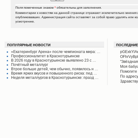
Поля помеченные знаком
*
обязательны для заполнения.
Комментарии к новостям на данной странице отражают исключительно мнения и
опубликовавших. Администрация сайта оставляет за собой право удалять или к
усмотрению.
ПОПУЛЯРНЫЕ НОВОСТИ
ПОСЛЕДНИЕ
«Екатеринбург Арена» после чемпионата мира: …
pGExkYlA
Профессионалитет в Краснотурьинске
OFhrVyB
В 2026 году в Краснотурьинске выявлено 23 с …
"Звёздная
Почётный металлург
своего вр
Моя бабу
Втрое больше детей, чем обычно, появилось н …
поднял его
рассказыв
Помогите 
Время ярких вкусов и повышенного риска: пед …
Красноту
Айрих раб
Степанов
По адресу
Неделя металлургов в Краснотурьинске: празд …
Верхотурь
водоколон
Здравству
в афишах
вода во д
рудоуправ
сообщаем 
Мы на дан
решена.
по воде. 
думаю бу