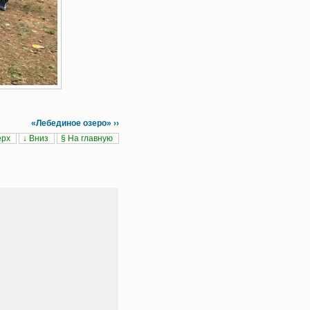
«Лебединое озеро» ››
ерх
↓ Вниз
§ На главную