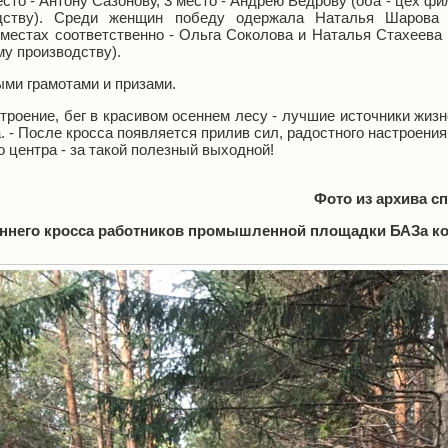
сто - Антону Сазонову, 3 место - Андрею Ведрову (оба - цех ф
одству). Среди женщин победу одержала Наталья Шарова
 местах соответственно - Ольга Соколова и Наталья Стахеева 
у производству).
ми грамотами и призами.
троение, бег в красивом осеннем лесу - лучшие источники жизн
 - После кросса появляется прилив сил, радостного настроения
о центра - за такой полезный выходной!
Фото из архива с
еннего кросса работников промышленной площадки БАЗа 