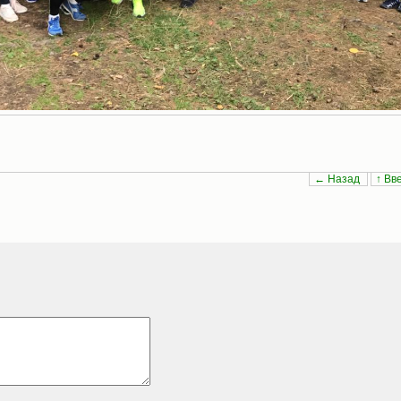
← Назад
↑ Вв