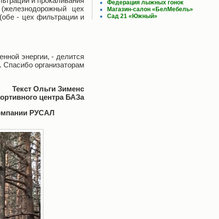
ильтрации и прокаливания
Федерация лыжных гонок
 (железнодорожный цех
Магазин-салон «БелМебель»
(обе - цех фильтрации и
Сад 21 «Южный»
енной энергии, - делится
. Спасибо организаторам
Текст Ольги Зименс
портивного центра БАЗа
компании РУСАЛ