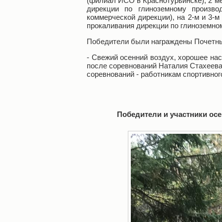
(филиал ИСО в Краснотурьинске), 2 ме
дирекции по глиноземному произв
коммерческой дирекции), на 2-м и 3-м
прокаливания дирекции по глиноземном
Победители были награждены Почетны
- Свежий осенний воздух, хорошее нас
после соревнований Наталия Стахеева.
соревнований - работникам спортивног
Победители и участники ос