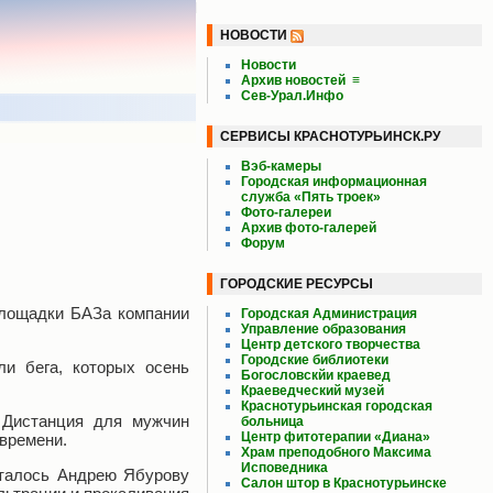
НОВОСТИ
Новости
Архив новостей
≡
Сев-Урал.Инфо
СЕРВИСЫ КРАСНОТУРЬИНСК.РУ
Вэб-камеры
Городская информационная
служба «Пять троек»
Фото-галереи
Архив фото-галерей
Форум
ГОРОДСКИЕ РЕСУРСЫ
площадки БАЗа компании
Городская Администрация
Управление образования
Центр детского творчества
Городские библиотеки
ли бега, которых осень
Богословскйи краевед
Краеведческий музей
Краснотурьинская городская
 Дистанция для мужчин
больница
Центр фитотерапии «Диана»
 времени.
Храм преподобного Максима
Исповедника
сталось Андрею Ябурову
Салон штор в Краснотурьинске