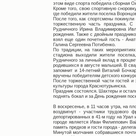
этом виде спорта победила сборная ОА
Кроме того, свою спортивную сноровк
где победили жители поселка Воронцов
После того, как спортсмены покинули
торжественную часть праздника. С
Рудничного Ирина Владимировна Ивле
рождения. Также с двойным празднико
взял еще один почетный гость - Ана
Галина Сергеевна Потибенко.
По традиции, на таких мероприятия
стадиона выходили жители поселка
Рудничного за личный вклад в процве
родившихся в августе малышей. В сва
запомнит и 14-летний Виталий Бочка
вручены победителям детского конкурс
После торжественной части гостей и
культуры города Краснотурьинска.
Праздник состоялся. Шахтеры и осталь
поднять бокал и за День рождения по
В воскресенье, в 11 часов утра, на п
воздвигнут - участники трудового 
депортированных в 41-м году на Урал 
городе является Иван Филиппович Вай
память предков и гости города - делег
Минутой молчания собравшиеся почтил