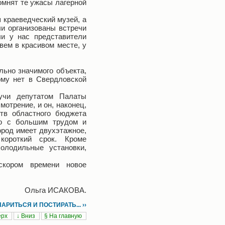
омнят те ужасы лагерной
 краеведческий музей, а
и организованы встречи
и у нас представители
вем в красивом месте, у
льно значимого объекта,
ому нет в Свердловской
дучи депутатом Палаты
отрение, и он, наконец,
тв областного бюджета
ло с большим трудом и
ород имеет двухэтажное,
короткий срок. Кроме
холодильные установки,
скором времени новое
Ольга ИСАКОВА.
РИТЬСЯ И ПОСТИРАТЬ... ››
ерх
↓ Вниз
§ На главную