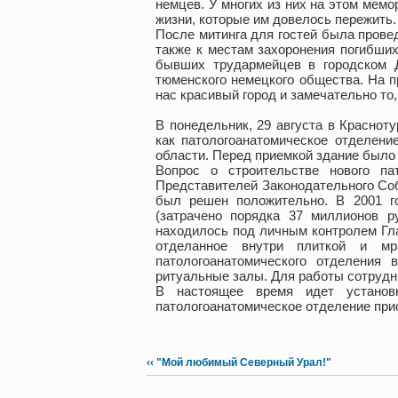
немцев. У многих из них на этом мем
жизни, которые им довелось пережить.
После митинга для гостей была провед
также к местам захоронения погибши
бывших трудармейцев в городском Д
тюменского немецкого общества. На п
нас красивый город и замечательно то
В понедельник, 29 августа в Краснот
как патологоанатомическое отделени
области. Перед приемкой здание было
Вопрос о строительстве нового па
Представителей Законодательного Собр
был решен положительно. В 2001 го
(затрачено порядка 37 миллионов р
находилось под личным контролем Гла
отделанное внутри плиткой и мр
патологоанатомического отделения 
ритуальные залы. Для работы сотрудн
В настоящее время идет установ
патологоанатомическое отделение прис
‹‹ "Мой любимый Северный Урал!"