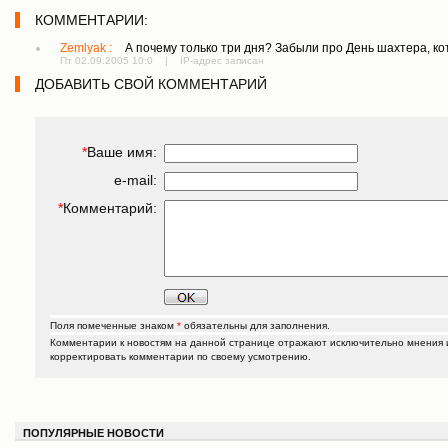
КОММЕНТАРИИ:
Zemlyak :
А почему только три дня? Забыли про День шахтера, к
Пт 02.09.2005 10:0 | IP-адрес записан
ДОБАВИТЬ СВОЙ КОММЕНТАРИЙ
*
Ваше имя:
e-mail:
*
Комментарий:
Поля помеченные знаком
*
обязательны для заполнения.
Комментарии к новостям на данной странице отражают исключительно мнения их
корректировать комментарии по своему усмотрению.
ПОПУЛЯРНЫЕ НОВОСТИ