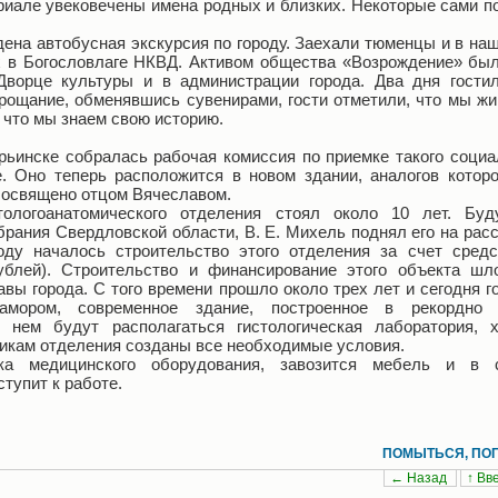
ориале увековечены имена родных и близких. Некоторые сами п
ена автобусная экскурсия по городу. Заехали тюменцы и в наш
х в Богословлаге НКВД. Активом общества «Возрождение» был
ворце культуры и в администрации города. Два дня гостил
рощание, обменявшись сувенирами, гости отметили, что мы жи
, что мы знаем свою историю.
урьинске собралась рабочая комиссия по приемке такого социа
е. Оно теперь расположится в новом здании, аналогов котор
 освящено отцом Вячеславом.
тологоанатомического отделения стоял около 10 лет. Бу
ания Свердловской области, В. Е. Михель поднял его на рассм
ду началось строительство этого отделения за счет средс
ублей). Строительство и финансирование этого объекта ш
вы города. С того времени прошло около трех лет и сегодня г
амором, современное здание, построенное в рекордно 
в нем будут располагаться гистологическая лаборатория, 
икам отделения созданы все необходимые условия.
ка медицинского оборудования, завозится мебель и в 
тупит к работе.
ПОМЫТЬСЯ, ПОПА
← Назад
↑ Вв