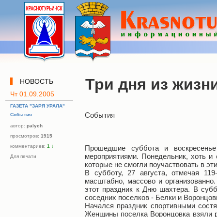
Три дня из жизн
НОВОСТЬ
Чт 01.09.2005
ГАЗЕТА "ЗАРЯ УРАЛА"
События
События
автор:
palych
просмотров:
1915
комментариев:
1
↓
Прошедшие суббота и воскресенье
мероприятиями. Понедельник, хоть и 
Для печати
которые не смогли поучаствовать в эт
В субботу, 27 августа, отмечая 11
масштабно, массово и организованно.
этот праздник к Дню шахтера. В субб
соседних поселков - Белки и Воронцов
Начался праздник спортивными состя
Женщины поселка Воронцовка взяли р