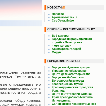
НОВОСТИ
Новости
Архив новостей
≡
Сев-Урал.Инфо
СЕРВИСЫ КРАСНОТУРЬИНСК.РУ
Вэб-камеры
Городская информационная
служба «Пять троек»
Фото-галереи
Архив фото-галерей
Форум
ГОРОДСКИЕ РЕСУРСЫ
Городская Администрация
Управление образования
 насыщены различными
Центр детского творчества
енников. Тем читателям,
Городские библиотеки
Богословскйи краевед
рвые отпраздновать его
Краеведческий музей
Краснотурьинская городская
 было решено приурочить
больница
зжать гости из города и
Центр фитотерапии «Диана»
Храм преподобного Максима
ержали победу хозяева.
Исповедника
Салон штор в Краснотурьинске
среди мужских команд в