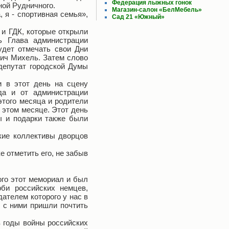
Федерация лыжных гонок
ной Рудничного.
Магазин-салон «БелМебель»
 я - спортивная семья»,
Сад 21 «Южный»
 и ГДК, которые открыли
ь Глава администрации
удет отмечать свои Дни
вич Михель. Затем слово
депутат городской Думы
и в этот день на сцену
да и от администрации
этого месяца и родители
 этом месяце. Этот день
ы и подарки также были
кие коллективы дворцов
 отметить его, не забыв
кого этот мемориал и был
рби российских немцев,
ателем которого у нас в
е с ними пришли почтить
в годы войны российских