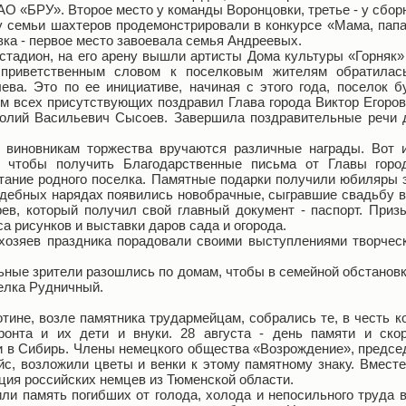
О «БРУ». Второе место у команды Воронцовки, третье - у сбор
у семьи шахтеров продемонстрировали в конкурсе «Мама, папа,
ка - первое место завоевала семья Андреевых.
 стадион, на его арену вышли артисты Дома культуры «Горняк»
 приветственным словом к поселковым жителям обратилас
ва. Это по ее инициативе, начиная с этого года, поселок б
м всех присутствующих поздравил Глава города Виктор Егоро
толий Васильевич Сысоев. Завершила поздравительные речи 
х виновникам торжества вручаются различные награды. Вот 
, чтобы получить Благодарственные письма от Главы горо
тание родного поселка. Памятные подарки получили юбиляры 
дебных нарядах появились новобрачные, сыгравшие свадьбу в
рев, который получил свой главный документ - паспорт. Приз
а рисунков и выставки даров сада и огорода.
 хозяев праздника порадовали своими выступлениями творчес
ные зрители разошлись по домам, чтобы в семейной обстановке
селка Рудничный.
лотине, возле памятника трудармейцам, собрались те, в честь 
фронта и их дети и внуки. 28 августа - день памяти и ско
и в Сибирь. Члены немецкого общества «Возрождение», председ
с, возложили цветы и венки к этому памятному знаку. Вмест
ация российских немцев из Тюменской области.
и память погибших от голода, холода и непосильного труда 