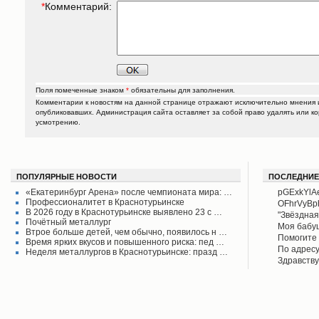
*
Комментарий:
Поля помеченные знаком
*
обязательны для заполнения.
Комментарии к новостям на данной странице отражают исключительно мнения и
опубликовавших. Администрация сайта оставляет за собой право удалять или к
усмотрению.
ПОПУЛЯРНЫЕ НОВОСТИ
ПОСЛЕДНИЕ
«Екатеринбург Арена» после чемпионата мира: …
pGExkYlA
Профессионалитет в Краснотурьинске
OFhrVyB
В 2026 году в Краснотурьинске выявлено 23 с …
"Звёздная
Почётный металлург
своего вр
Моя бабу
Втрое больше детей, чем обычно, появилось н …
поднял его
рассказыв
Помогите 
Время ярких вкусов и повышенного риска: пед …
Красноту
Айрих раб
Степанов
По адресу
Неделя металлургов в Краснотурьинске: празд …
Верхотурь
водоколон
Здравству
в афишах
вода во д
рудоуправ
сообщаем 
Мы на дан
решена.
по воде. 
думаю бу