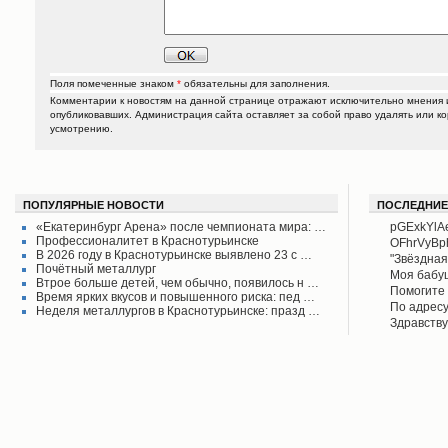
Поля помеченные знаком
*
обязательны для заполнения.
Комментарии к новостям на данной странице отражают исключительно мнения и
опубликовавших. Администрация сайта оставляет за собой право удалять или к
усмотрению.
ПОПУЛЯРНЫЕ НОВОСТИ
ПОСЛЕДНИЕ
«Екатеринбург Арена» после чемпионата мира: …
pGExkYlA
Профессионалитет в Краснотурьинске
OFhrVyB
В 2026 году в Краснотурьинске выявлено 23 с …
"Звёздная
Почётный металлург
своего вр
Моя бабу
Втрое больше детей, чем обычно, появилось н …
поднял его
рассказыв
Помогите 
Время ярких вкусов и повышенного риска: пед …
Красноту
Айрих раб
Степанов
По адресу
Неделя металлургов в Краснотурьинске: празд …
Верхотурь
водоколон
Здравству
в афишах
вода во д
рудоуправ
сообщаем 
Мы на дан
решена.
по воде. 
думаю бу