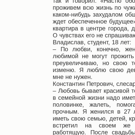
так и говорил: «Настю об
проживем всю жизнь по чужи
каком-нибудь захудалом об
ждет обеспеченное будущее»
квартира в центре города, 
О чувствах его не спрашива
Владислав, студент, 18 лет:
– По любви, конечно, жен
любимой не могут прожить
преувеличиваю, но свою т
изменю. Я люблю свою дев
мне не нужен.
Константин Петрович, слесар
– Любовь бывает красивой то
в семейной жизни надо имет
половинке, жалеть, помог
прочным. Я женился в 27 л
иметь свою семью, детей, к
встретил на своем же п
работящую. После свадьб