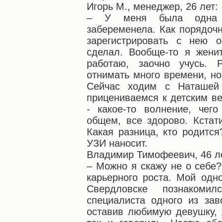
Игорь М., менеджер, 26 лет:
– У меня была одна п
забеременела. Как порядоч
зарегистрировать с нею 
сделал. Вообще-то я жени
работаю, заочно учусь. Р
отнимать много времени, но
Сейчас ходим с Наташей 
прицениваемся к детским в
- какое-то волнение, чег
общем, все здорово. Кстат
Какая разница, кто родится
УЗИ наносит.
Владимир Тимофеевич, 46 ле
– Можно я скажу не о себе?
карьерного роста. Мой одн
Свердловске познакоми
специалиста одного из зав
оставив любимую девушку, 