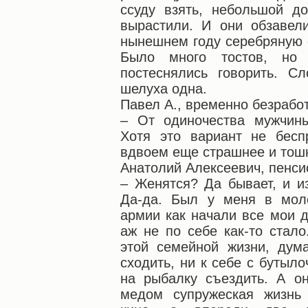
ссуду взять, небольшой д
вырастили. И они обзавел
нынешнем году серебряную 
Было много тостов, но
постеснялись говорить. С
шелуха одна.
Павел А., временно безработ
– От одиночества мужчины
Хотя это вариант не бесп
вдвоем еще страшнее и тош
Анатолий Алексеевич, пенсио
– Женятся? Да бывает, и и
Да-да. Был у меня в моло
армии как начали все мои д
аж не по себе как-то стало
этой семейной жизни, дум
сходить, ни к себе с бутыло
на рыбалку съездить. А он
медом супружеская жизнь 