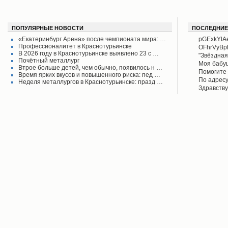
ПОПУЛЯРНЫЕ НОВОСТИ
ПОСЛЕДНИЕ
«Екатеринбург Арена» после чемпионата мира: …
pGExkYlA
Профессионалитет в Краснотурьинске
OFhrVyB
В 2026 году в Краснотурьинске выявлено 23 с …
"Звёздная
Почётный металлург
своего вр
Моя бабу
Втрое больше детей, чем обычно, появилось н …
поднял его
рассказыв
Помогите 
Время ярких вкусов и повышенного риска: пед …
Красноту
Айрих раб
Степанов
По адресу
Неделя металлургов в Краснотурьинске: празд …
Верхотурь
водоколон
Здравству
в афишах
вода во д
рудоуправ
сообщаем 
Мы на дан
решена.
по воде. 
думаю бу