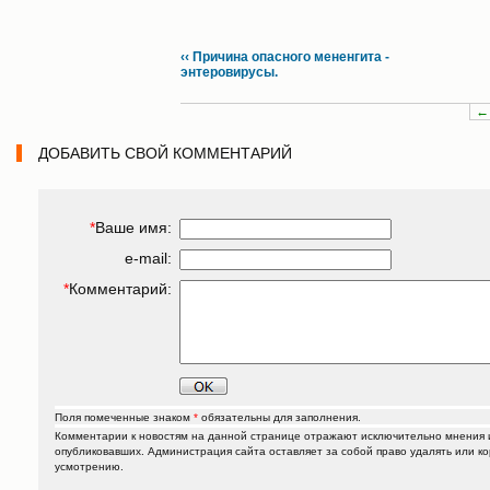
‹‹ Причина опасного мененгита -
энтеровирусы.
←
ДОБАВИТЬ СВОЙ КОММЕНТАРИЙ
*
Ваше имя:
e-mail:
*
Комментарий:
Поля помеченные знаком
*
обязательны для заполнения.
Комментарии к новостям на данной странице отражают исключительно мнения и
опубликовавших. Администрация сайта оставляет за собой право удалять или к
усмотрению.