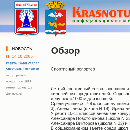
Обзор
НОВОСТЬ
Пт 14.10.2005
ГАЗЕТА "ЗАРЯ УРАЛА"
Спортивный репортер
Спортивный репортер
автор:
palych
просмотров:
1881
комментариев:
1
↓
Летний спортивный сезон завершился
сильнейших представителей. Соревно
Для печати
девушек и 1000 м для юношей.
Среди учащихся 7-9 классов лучшими о
3), Алена Глеба (школа N 19), Ирина Б
У ребят 10-11 классов вновь вне конк
Александра Новоточинова (школа N 23
Александра Викторова (школа N 23) и К
В общекомандном зачете среди школ п