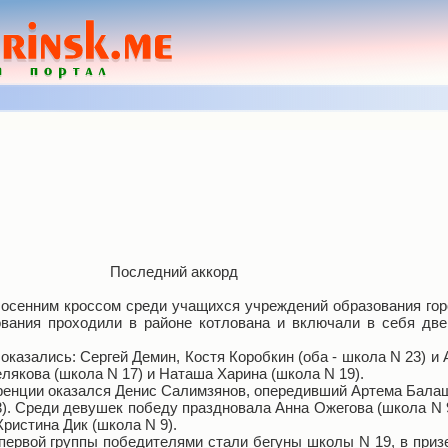
Последний аккорд
 осенним кроссом среди учащихся учреждений образования гор
вания проходили в районе котлована и включали в себя две
казались: Сергей Демин, Костя Коробкин (оба - школа N 23) и
елякова (школа N 17) и Наташа Харина (школа N 19).
уренции оказался Денис Салимзянов, опередивший Артема Балашо
). Среди девушек победу праздновала Анна Ожегова (школа N 
ристина Дик (школа N 9).
ервой группы победителями стали бегуны школы N 19, в призе