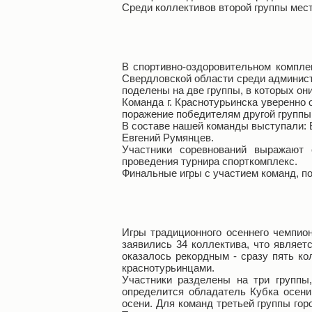
Среди коллективов второй группы мест
В спортивно-оздоровительном компле
Свердловской области среди админист
поделены на две группы, в которых он
Команда г. Краснотурьинска уверенно 
поражение победителям другой группы -
В составе нашей команды выступали: 
Евгений Румянцев.
Участники соревнований выражают 
проведения турнира спорткомплекс.
Финальные игры с участием команд, поб
Игры традиционного осеннего чемпио
заявились 34 коллектива, что являет
оказалось рекордным - сразу пять ко
краснотурьинцами.
Участники разделены на три группы
определится обладатель Кубка осени
осени. Для команд третьей группы го