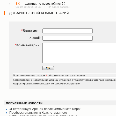
BX :
админы, че новостей нет? )
Ср 19.10.2005 16:40 | IP-адрес записан
ДОБАВИТЬ СВОЙ КОММЕНТАРИЙ
*
Ваше имя:
e-mail:
*
Комментарий:
Поля помеченные знаком
*
обязательны для заполнения.
Комментарии к новостям на данной странице отражают исключительно мнения их
корректировать комментарии по своему усмотрению.
ПОПУЛЯРНЫЕ НОВОСТИ
«Екатеринбург Арена» после чемпионата мира: …
Профессионалитет в Краснотурьинске