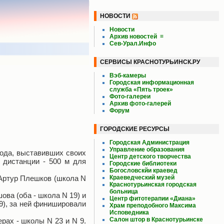
НОВОСТИ
Новости
Архив новостей
≡
Сев-Урал.Инфо
СЕРВИСЫ КРАСНОТУРЬИНСК.РУ
Вэб-камеры
Городская информационная
служба «Пять троек»
Фото-галереи
Архив фото-галерей
Форум
ГОРОДСКИЕ РЕСУРСЫ
Городская Администрация
Управление образования
ода, выставивших своих
Центр детского творчества
 дистанции - 500 м для
Городские библиотеки
Богословскйи краевед
 Артур Плешков (школа N
Краеведческий музей
Краснотурьинская городская
больница
ва (оба - школа N 19) и
Центр фитотерапии «Диана»
9), за ней финишировали
Храм преподобного Максима
Исповедника
Салон штор в Краснотурьинске
рах - школы N 23 и N 9.