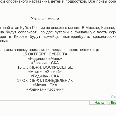
ом спортивного наставника детей и подростков. Все призы обр
Хоккей с мячом
торой этап Кубка России по хоккею с мячом. В Москве, Кирове,
на будут оспаривать по две путевки в финальную часть сор
нире в Кирове будут армейцы Екатеринбурга, красногорск
ины».
лагаем вашему вниманию календарь предстоящих игр:
15 ОКТЯБРЯ, СУББОТА
«Родина» - «Маяк»
«Зоркий» - СКА
16 ОКТЯБРЯ, ВОСКРЕСЕНЬЕ
«Маяк» - «Зоркий»
«Родина» - СКА
17 ОКТЯБРЯ, ПОНЕДЕЛЬНИК
«Маяк» - СКА
«Родина» - «Зоркий»
По 
← Назад
↑ Вв