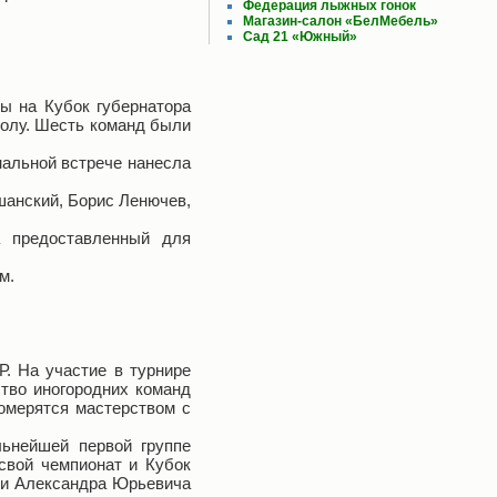
Федерация лыжных гонок
Магазин-салон «БелМебель»
Сад 21 «Южный»
ы на Кубок губернатора
болу. Шесть команд были
инальной встрече нанесла
шанский, Борис Ленючев,
а предоставленный для
м.
. На участие в турнире
ство иногородних команд
померятся мастерством с
льнейшей первой группе
свой чемпионат и Кубок
яти Александра Юрьевича