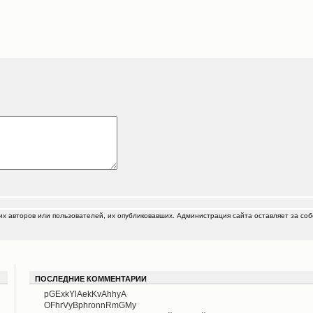
 авторов или пользователей, их опубликовавших. Администрация сайта оставляет за соб
ПОСЛЕДНИЕ КОММЕНТАРИИ
pGExkYlAekKvAhhyA
OFhrVyBphronnRmGMy