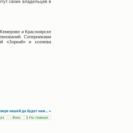
етут своих владельцев в
 Кемерове и Красноярске
евнований. Соперниками
ий «Зоркий» и хозяева
вере нашей да будет нам... ››
ерх
↓ Вниз
§ На главную