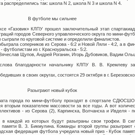
а распределились так: школа N 2, школа N 3 и школа N 4.
В футболе мы сильнее
ксе «Газовик» КЛПУ прошел заключительный этап спартакиад
раций городов Северного управленческого округа по мини-фут
и сыграли по круговой системе и определили финалистов.
обыграла соперников из Серова - 6:2 и Новой Ляли - 4:2, а в ф
 футболистам из г. Красноуральска - 5:2.
Вячеслав Щупов, Андрей Роганин, Игорь Дубовиков, Вадим Оль
слова благодарности начальнику КЛПУ В. В. Кремлеву з
едивших в своих округах, состоятся 29 октября в г. Березовско
Разыграют новый кубок
ната города по мини-футболу проходят в спортзале СДЮСШОР
ся вторым показателем массовости за все годы. А вот количе
ллективов - из Серова (2), Карпинска, Волчанска и Ивделя - 
, в каждой из которых будут разыграны свои трофеи. В си
 памяти В. З. Бикмулина. Команды второй группы разыграют 
родская федерация футбола учредила новый приз - Кубок пам