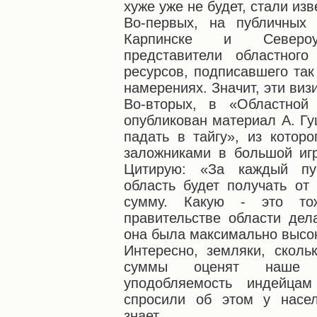
хуже уже не будет, стали из
Во-первых, на публичных
Карпинске и Североур
представители областного
ресурсов, подписавшего та
намерениях. Значит, эти виз
Во-вторых, в «Областной 
опубликован материал А. Гу
падать в тайгу», из которо
заложниками в большой игр
Цитирую: «За каждый пу
область будет получать от
сумму. Какую - это то
правительстве области дел
она была максимально высо
Интересно, земляки, скол
суммы оценят наше мо
уподобляемость индейца
спросили об этом у насел
знает...