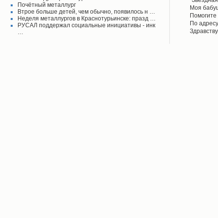
"Звёздная
Почётный металлург
своего вр
Моя бабу
Втрое больше детей, чем обычно, появилось н …
поднял его
рассказыв
Помогите 
Неделя металлургов в Краснотурьинске: празд …
Красноту
Айрих раб
Степанов
По адресу
РУСАЛ поддержал социальные инициативы - инк
Верхотурь
водоколон
Здравству
…
в афишах
вода во д
рудоуправ
сообщаем 
Мы на дан
решена.
по воде. 
думаю бу