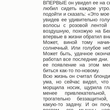
ВПЕРВЫЕ он увидел ее на ск
любил сидеть каждое утр
подойти и сказать: «Это мое
увидев ее удивительно гол
волосы с розовой лентой 
воздушную, похожую на Бел
впервые в жизни обратил вн
Может, виной тому начи
солнечный. Или голубое неб
Может быть, удачное оконч
работал все последние дни.
ее появление на этом мес
биться как-то по-новому.
Всю жизнь он считал блонд
ума, но сейчас видел, чт
морщила носик, щурила гл
менее привлекательной,
трогательно беззащитно
какую-то задачу. И он поч