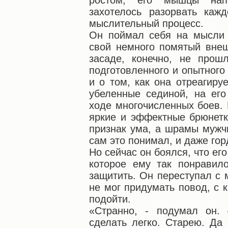
ростом, его мышцы нап
захотелось разорвать каж
мыслительный процесс.
Он поймал себя на мысли 
свой немного помятый внеш
засаде, конечно, не прош
подготовленного и опытного
и о том, как она отреагиру
убеленные сединой, на ег
ходе многочисленных боев. 
яркие и эффектные брюнетки
признак ума, а шрамы мужч
сам это понимал, и даже гор
Но сейчас он боялся, что его
которое ему так понравило
защитить. Он переступал с 
не мог придумать повод, с 
подойти.
«Странно, - подумал он.
сделать легко. Старею. Да 