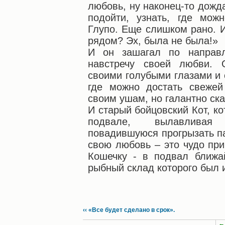
любовь, ну наконец-то дожда
подойти, узнать, где мож
Глупо. Еще слишком рано. И
рядом? Эх, была не была!»
И он зашагал по направл
навстречу своей любви. 
своими голубыми глазами и 
где можно достать свеже
своим ушам, но галантно ск
И старый бойцовский Кот, к
подвале, вылавливая
повадившуюся прогрызать па
свою любовь – это чудо пр
Кошечку - в подвал ближа
рыбный склад которого был и
‹‹ «Все будет сделано в срок».
←