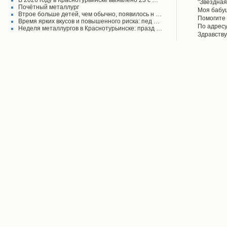
В 2026 году в Краснотурьинске выявлено 23 с …
"Звёздная
Почётный металлург
своего вр
Моя бабу
Втрое больше детей, чем обычно, появилось н …
поднял его
рассказыв
Помогите 
Время ярких вкусов и повышенного риска: пед …
Красноту
Айрих раб
Степанов
По адресу
Неделя металлургов в Краснотурьинске: празд …
Верхотурь
водоколон
Здравству
в афишах
вода во д
рудоуправ
сообщаем 
Мы на дан
решена.
по воде. 
думаю бу