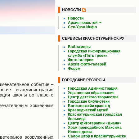
НОВОСТИ
Новости
Архив новостей
≡
Сев-Урал.Инфо
СЕРВИСЫ КРАСНОТУРЬИНСК.РУ
Вэб-камеры
Городская информационная
служба «Пять троек»
Фото-галереи
Архив фото-галерей
Форум
ГОРОДСКИЕ РЕСУРСЫ
наменательное событие –
Городская Администрация
ногие – и администрация
Управление образования
рация школы во главе с
Центр детского творчества
Городские библиотеки
амечательным хоккейным
Богословскйи краевед
Краеведческий музей
Краснотурьинская городская
больница
Центр фитотерапии «Диана»
Храм преподобного Максима
Исповедника
Салон штор в Краснотурьинске
ветеранов вооруженных