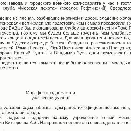
ого завода и городского военного комиссариата у нас в гос
го клуба «Морская пехота» (поселок Рефтинский) Свердлов
ение из плена», разбивание кирпичей и досок, владение хол
трировали великолепную подготовку, чем немало порадовали зр
орце БАЗа и была организована клубом авторской песни «Пояс 
ечества, поэтому мы будем больше грустить, чем улыбаться
сь концерт солдатской песни. Два часа пролетели незаметно,
ния на Чудском озере до Кавказа. Сердце не раз сжималось в к
лнителей. Роман Бисеров, Юрий Постников, Александр Площенко
города Евгений Бунтов и Владимир Зуев дали возможность 
е рождаются…
 недостаточно тех, кому эти песни были адресованы – молодых 
течества.
Марафон продолжается.
уже неофициально
ый марафон «Дом ребенка - Дом радости» официально закончен,
 от жителей города.
ги Гладковы подарили нашему учреждению новый моющи
я Викторовна Ааб. На прошлой неделе она снова одела в тепл