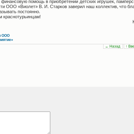
финансовую помощь в приобретении детских игрушек, памперс
ти ООО «Виолет» В. И. Старков заверил наш коллектив, что б
казывать постоянно.
 краснотурьинцам!
и ООО
риятие»
← Назад
↑ Вв