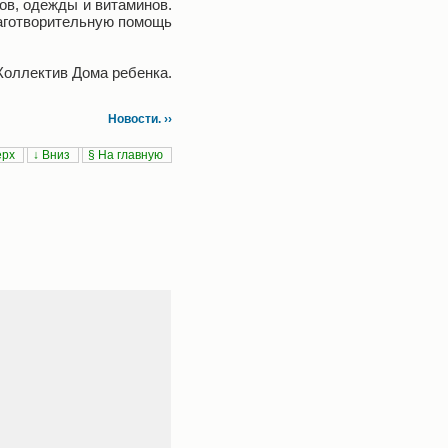
ов, одежды и витаминов.
лаготворительную помощь
Коллектив Дома ребенка.
Новости. ››
ерх
↓ Вниз
§ На главную