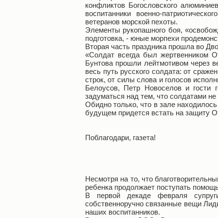
конфликтов Богословского алюминиев
воспитанники военно-патриотическо
ветеранов морской пехоты.
Элементы рукопашного боя, «освобожд
подготовка, - юные морпехи продемонс
Вторая часть праздника прошла во Дв
«Солдат всегда был жертвенником От
Бунтова прошли лейтмотивом через ве
весь путь русского солдата: от сраже
строк, от силы слова и голосов испо
Белоусов, Петр Новоселов и гости 
задуматься над тем, что солдатами н
Обидно только, что в зале находилось
будущем придется встать на защиту О
Поблагодари, газета!
Несмотря на то, что благотворительн
ребенка продолжает поступать помощь
В первой декаде февраля супру
собственноручно связанные вещи Лиди
наших воспитанников.