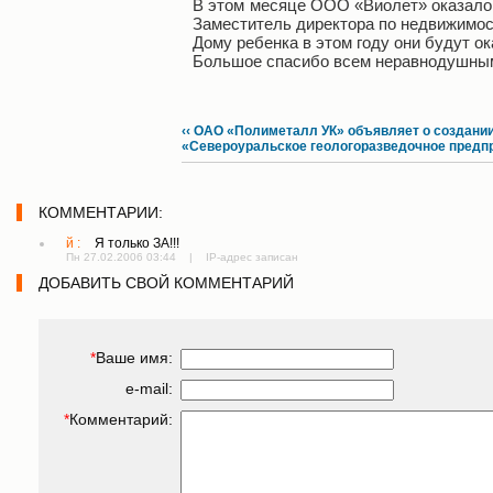
В этом месяце ООО «Виолет» оказало 
Заместитель директора по недвижимос
Дому ребенка в этом году они будут о
Большое спасибо всем неравнодушным
‹‹ ОАО «Полиметалл УК» объявляет о создани
«Североуральское геологоразведочное предп
КОММЕНТАРИИ:
й :
Я только ЗА!!!
Пн 27.02.2006 03:44 | IP-адрес записан
ДОБАВИТЬ СВОЙ КОММЕНТАРИЙ
*
Ваше имя:
e-mail:
*
Комментарий: