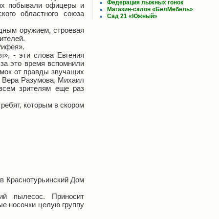
Федерация лыжных гонок
тях побывали офицеры и
Магазин-салон «БелМебель»
ского областного союза
Сад 21 «Южный»
одным оружием, строевая
ителей.
Рифея».
», - эти слова Евгения
 за это время вспомнили
омок от правды звучащих
, Вера Разумова, Михаил
всем зрителям еще раз
ребят, которым в скором
 в Краснотурьинский Дом
й пылесос. Приносит
ые носочки целую группу