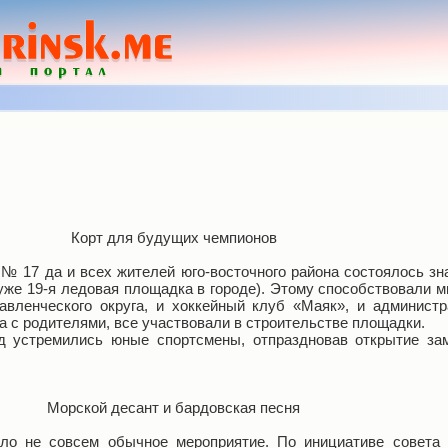
Корт для будущих чемпионов
 № 17 да и всех жителей юго-восточного района состоялось з
 уже 19-я ледовая площадка в городе). Этому способствовали м
равленческого округа, и хоккейный клуб «Маяк», и админист
та с родителями, все участвовали в строительстве площадки.
ед устремились юные спортсмены, отпраздновав открытие з
Морской десант и бардовская песня
ло не совсем обычное мероприятие. По инициативе совета 