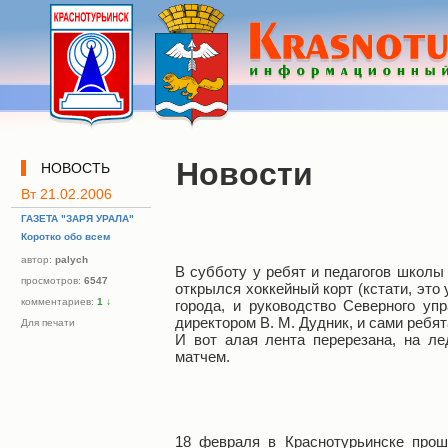
Новости
НОВОСТЬ
Вт 21.02.2006
ГАЗЕТА "ЗАРЯ УРАЛА"
Коротко обо всем
автор:
palych
В субботу у ребят и педагогов школы
просмотров:
6547
открылся хоккейный корт (кстати, это
комментариев:
1
↓
города, и руководство Северного уп
директором В. М. Дудник, и сами ребя
Для печати
И вот алая лента перерезана, на л
матчем.
18 февраля в Краснотурьинске прош