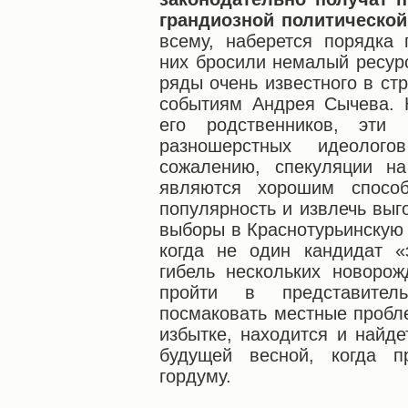
грандиозной политической
всему, наберется порядка 
них бросили немалый ресурс
ряды очень известного в ст
событиям Андрея Сычева. 
его родственников, эти
разношерстных идеолог
сожалению, спекуляции на
являются хорошим спосо
популярность и извлечь выг
выборы в Краснотурьинскую 
когда не один кандидат «
гибель нескольких новоро
пройти в представител
посмаковать местные пробл
избытке, находится и найд
будущей весной, когда 
гордуму.