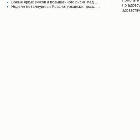
Помогите 
Время ярких вкусов и повышенного риска: пед …
Красноту
Айрих раб
Степанов
По адресу
Неделя металлургов в Краснотурьинске: празд …
Верхотурь
водоколон
Здравству
в афишах
вода во д
рудоуправ
сообщаем 
Мы на дан
решена.
по воде. 
думаю бу