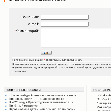
ДОБАВИТЬ СВОЙ КОММЕНТАРИЙ
*
Ваше имя:
e-mail:
*
Комментарий:
Поля помеченные знаком
*
обязательны для заполнения.
Комментарии к новостям на данной странице отражают исключительно мнения и
опубликовавших. Администрация сайта оставляет за собой право удалять или к
усмотрению.
ПОПУЛЯРНЫЕ НОВОСТИ
ПОСЛЕДНИЕ
«Екатеринбург Арена» после чемпионата мира: …
pGExkYlA
Профессионалитет в Краснотурьинске
OFhrVyB
В 2026 году в Краснотурьинске выявлено 23 с …
"Звёздная
Почётный металлург
своего вр
Моя бабу
Втрое больше детей, чем обычно, появилось н …
поднял его
рассказыв