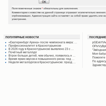
Поля помеченные знаком
*
обязательны для заполнения.
Комментарии к новостям на данной странице отражают исключительно мнения и
опубликовавших. Администрация сайта оставляет за собой право удалять или к
усмотрению.
ПОПУЛЯРНЫЕ НОВОСТИ
ПОСЛЕДНИЕ
«Екатеринбург Арена» после чемпионата мира: …
pGExkYlA
Профессионалитет в Краснотурьинске
OFhrVyB
В 2026 году в Краснотурьинске выявлено 23 с …
"Звёздная
Почётный металлург
своего вр
Моя бабу
Втрое больше детей, чем обычно, появилось н …
поднял его
рассказыв
Помогите 
Время ярких вкусов и повышенного риска: пед …
Красноту
Айрих раб
Степанов
По адресу
Неделя металлургов в Краснотурьинске: празд …
Верхотурь
водоколон
Здравству
в афишах
вода во д
рудоуправ
сообщаем 
Мы на дан
решена.
по воде. 
думаю бу