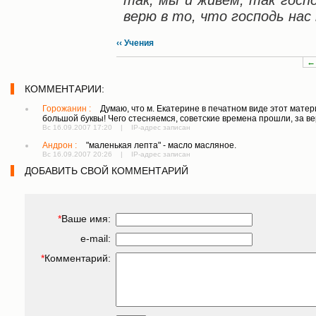
так, мы и живём, так госп
верю в то, что господь нас
‹‹ Учения
←
КОММЕНТАРИИ:
Горожанин :
Думаю, что м. Екатерине в печатном виде этот матери
большой буквы! Чего стесняемся, советские времена прошли, за ве
Вс 16.09.2007 17:20 | IP-адрес записан
Андрон :
"маленькая лепта" - масло масляное.
Вс 16.09.2007 20:26 | IP-адрес записан
ДОБАВИТЬ СВОЙ КОММЕНТАРИЙ
*
Ваше имя:
e-mail:
*
Комментарий: