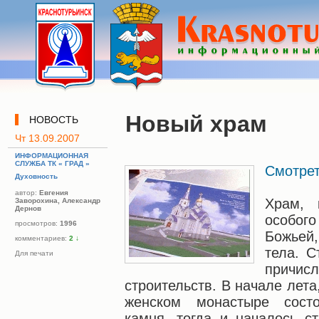
Новый храм
НОВОСТЬ
Чт 13.09.2007
ИНФОРМАЦИОННАЯ
СЛУЖБА ТК « ГРАД »
Смотрет
Духовность
автор:
Евгения
Храм, 
Заворохина, Александр
Дернов
особог
просмотров:
1996
Божьей
комментариев:
2
↓
тела. С
Для печати
причис
строительств. В начале лет
женском монастыре состо
камня, тогда и началось с