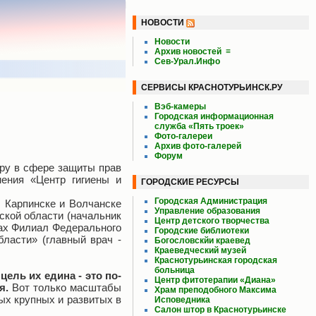
НОВОСТИ
Новости
Архив новостей
≡
Сев-Урал.Инфо
СЕРВИСЫ КРАСНОТУРЬИНСК.РУ
Вэб-камеры
Городская информационная
служба «Пять троек»
Фото-галереи
Архив фото-галерей
Форум
ру в сфере защиты прав
нения «Центр гигиены и
ГОРОДСКИЕ РЕСУРСЫ
Городская Администрация
, Карпинске и Волчанске
Управление образования
кой области (начальник
Центр детского творчества
дах Филиал Федерального
Городские библиотеки
ласти» (главный врач -
Богословскйи краевед
Краеведческий музей
Краснотурьинская городская
больница
ель их едина - это по-
Центр фитотерапии «Диана»
я.
Вот только масштабы
Храм преподобного Максима
ых крупных и развитых в
Исповедника
Салон штор в Краснотурьинске