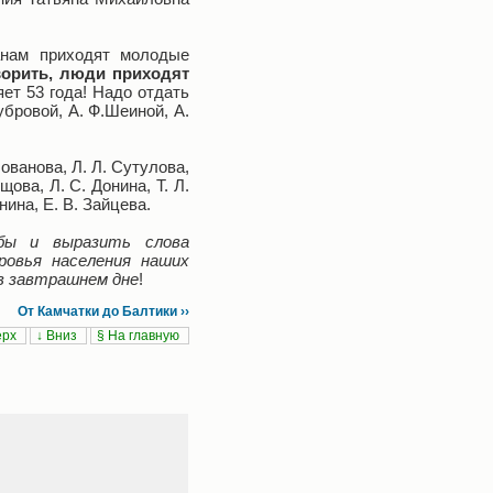
анам приходят молодые
ворить, люди приходят
яет 53 года! Надо отдать
убровой, А. Ф.Шеиной, А.
ованова, Л. Л. Сутулова,
щова, Л. С. Донина, Т. Л.
нина, Е. В. Зайцева.
бы и выразить слова
ровья населения наших
 в завтрашнем дне
!
От Камчатки до Балтики ››
ерх
↓ Вниз
§ На главную