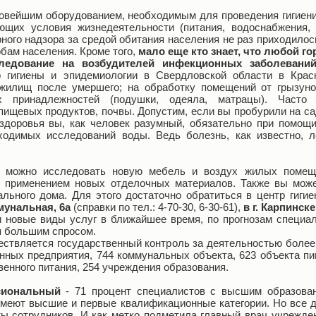
овейшим оборудованием, необходимым для проведения гигиени
ющих условия жизнедеятельности (питания, водоснабжения,
рного надзора за средой обитания населения не раз приходило
бам населения. Кроме того,
мало еще кто знает, что любой г
ледование на возбудителей инфекционных заболевани
 гигиены и эпидемиологии в Свердловской области в Красн
жилищ после умершего; на обработку помещений от грызуно
 принадлежностей (подушки, одеяла, матрацы). Часто 
пищевых продуктов, почвы. Допустим, если вы пробурили на са
 здоровья вы, как человек разумный, обязательно при помощ
ходимых исследований воды. Ведь болезнь, как известно, л
 можно исследовать новую мебель и воздух жилых помещ
с применением новых отделочных материалов. Также вы може
ального дома. Для этого достаточно обратиться в центр гиги
мунальная, 6а
(справки по тел.: 4-70-30, 6-30-61),
в г. Карпинске
ти новые виды услуг в ближайшее время, по прогнозам специа
я большим спросом.
ствляется государственный контроль за деятельностью боле
енных предприятия, 744 коммунальных объекта, 623 объекта п
енного питания, 254 учреждения образования.
сиональный
- 71 процент специалистов с высшим образован
меют высшие и первые квалификационные категории. Но все д
ты сотрудников. И как метко подметила главный врач учрежде