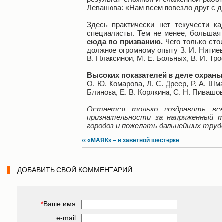
Левашова: «Нам всем повезло друг с д
Здесь практически нет текучести к
специалисты. Тем не менее, большая 
сюда по призванию.
Чего только стои
должное огромному опыту З. И. Нитиевс
В. Плаксиной, М. Е. Больных, В. И. Тр
Высоких показателей в деле охраны
О. Ю. Комарова, Л. С. Дреер, Р. А. Шма
Блинова, Е. В. Корякина, С. Н. Пивашов
Остается только поздравить вс
признательности за напряженный 
городов и пожелать дальнейших трудо
‹‹ «МАЯК» – в заветной шестерке
ДОБАВИТЬ СВОЙ КОММЕНТАРИЙ
*
Ваше имя:
e-mail: