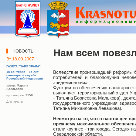
Нам всем повезл
НОВОСТЬ
Вт 18.09.2007
ГАЗЕТА "ЗАРЯ УРАЛА"
Вследствие произошедшей реформы бы
15 сентября – 85 лет
санитарной службе
потребителей и благополучия челов
Российской Федерации
эпидемиологии».
автор:
Марина
Функции по обеспечению санитарно-эп
Асельборн
выполняет территориальный отдел Уп
просмотров:
2158
- Татьяна Борисовна Малькова), деяте
Для печати
государственного учреждения здраво
Татьяна Михайловна Левашова).
Несмотря на то, что в настоящее вр
прежнему максимальное обеспечени
стали крупнее - три города. Сегодня 
Свердловской области.