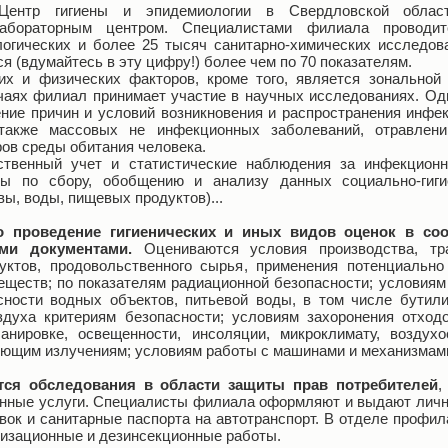
Центр гигиены и эпидемиологии в Свердловской обла
лабораторным центром. Специалистами филиала проводи
логических и более 25 тысяч санитарно-химических исследова
я (вдумайтесь в эту цифру!) более чем по 70 показателям.
их и физических факторов, кроме того, является зональной
чаях филиал принимает участие в научных исследованиях. Од
ние причин и условий возникновения и распространения инфе
также массовых не инфекционных заболеваний, отравлен
ов среды обитания человека.
ственный учет и статистические наблюдения за инфекцион
ы по сбору, обобщению и анализу данных социально-гигие
вы, воды, пищевых продуктов)...
о проведение гигиенических и иных видов оценок в соо
ми документами.
Оцениваются условия производства, тран
уктов, продовольственного сырья, применения потенциальн
веществ; по показателям радиационной безопасности; условиям
сности водных объектов, питьевой воды, в том числе бутили
духа критериям безопасности; условиям захоронения отходо
ировке, освещенности, инсоляции, микроклимату, воздухо
ующим излучениям; условиям работы с машинами и механизмам
тся обследования в области защиты прав потребителей
,
онные услуги. Специалисты филиала оформляют и выдают личн
ок и санитарные паспорта на автотранспорт. В отделе профи
изационные и дезинсекционные работы.