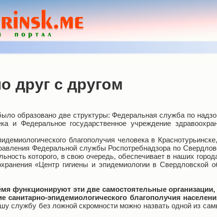
о друг с другом
ло образовано две структуры: Федеральная служба по надзо
ека и Федеральное государственное учреждение здравоохра
идемиологического благополучия человека в Краснотурьинске
равления Федеральной службы Роспотребнадзора по Свердловс
льность которого, в свою очередь, обеспечивает в наших горо
охранения «Центр гигиены и эпидемиологии в Свердловской об
емя функционируют эти две самостоятельные организации, ц
е санитарно-эпидемиологического благополучия населени
нашу службу без ложной скромности можно назвать одной из сам