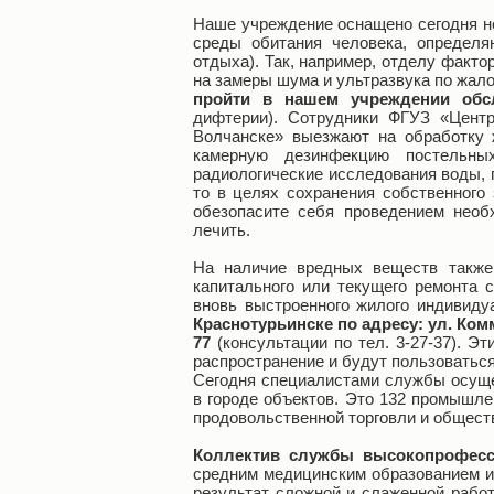
Наше учреждение оснащено сегодня н
среды обитания человека, определя
отдыха). Так, например, отделу факто
на замеры шума и ультразвука по жало
пройти в нашем учреждении обс
дифтерии). Сотрудники ФГУЗ «Центр
Волчанске» выезжают на обработку 
камерную дезинфекцию постельных
радиологические исследования воды, 
то в целях сохранения собственного
обезопасите себя проведением необ
лечить.
На наличие вредных веществ также
капитального или текущего ремонта 
вновь выстроенного жилого индивиду
Краснотурьинске по адресу: ул. Ком
77
(консультации по тел. 3-27-37). Э
распространение и будут пользоватьс
Сегодня специалистами службы осуще
в городе объектов. Это 132 промышл
продовольственной торговли и обществ
Коллектив службы высокопрофес
средним медицинским образованием и
результат сложной и слаженной рабо