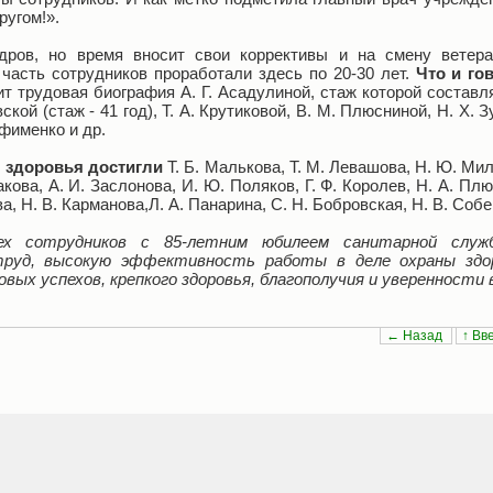
ругом!».
адров, но время вносит свои коррективы и на смену ветер
часть сотрудников проработали здесь по 20-30 лет.
Что и го
т трудовая биография А. Г. Асадулиной, стаж которой составл
кой (стаж - 41 год), Т. А. Крутиковой, В. М. Плюсниной, Н. Х. З
офименко и др.
 здоровья достигли
Т. Б. Малькова, Т. М. Левашова, Н. Ю. Мил
кова, А. И. Заслонова, И. Ю. Поляков, Г. Ф. Королев, Н. А. Плю
а, Н. В. Карманова,Л. А. Панарина, С. Н. Бобровская, Н. В. Собе
ех сотрудников с 85-летним юбилеем санитарной служ
труд, высокую эффективность работы в деле охраны здо
вых успехов, крепкого здоровья, благополучия и уверенности
← Назад
↑ Вв