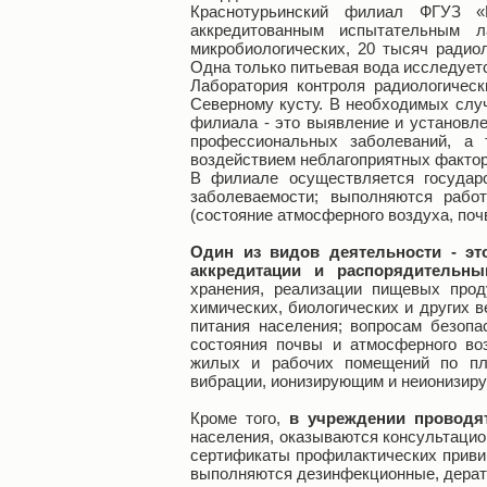
Краснотурьинский филиал ФГУЗ «
аккредитованным испытательным 
микробиологических, 20 тысяч радио
Одна только питьевая вода исследуетс
Лаборатория контроля радиологическ
Северному кусту. В необходимых слу
филиала - это выявление и установле
профессиональных заболеваний, а 
воздействием неблагоприятных фактор
В филиале осуществляется государ
заболеваемости; выполняются работ
(состояние атмосферного воздуха, поч
Один из видов деятельности - эт
аккредитации и распорядительны
хранения, реализации пищевых прод
химических, биологических и других 
питания населения; вопросам безопа
состояния почвы и атмосферного воз
жилых и рабочих помещений по план
вибрации, ионизирующим и неионизир
Кроме того,
в учреждении проводя
населения, оказываются консультаци
сертификаты профилактических привив
выполняются дезинфекционные, дерат