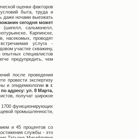
ческой оценки факторов
 условий быта, труда и
сь даже ночами выезжать
орожанин сегодня может
й
(шигелл, сальмонелл,
отурьинске, Карпинске,
в, насекомых, проводят
встречаемая услуга -
довом участке скважину,
и опытных специалистов
егче предупредить, чем
ений после проведения
те провести экспертизу
ены и эпидемиологии
в г.
 по адресу: ул. 8 Марта,
листов, получат широкое
е 1700 функционирующих
ищевой промышленности,
ием и 45 процентов со
остижения службы - это
ния Татьяна Михайловна