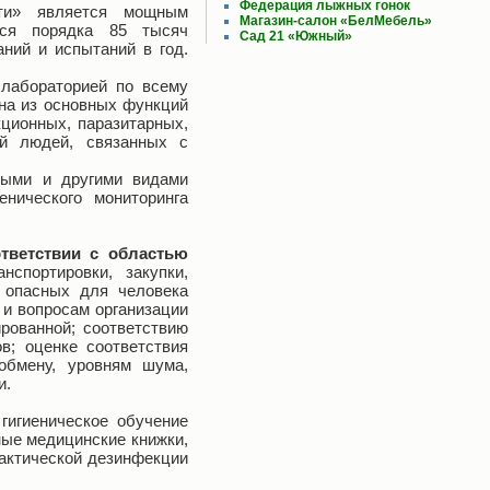
Федерация лыжных гонок
сти» является мощным
Магазин-салон «БелМебель»
тся порядка 85 тысяч
Сад 21 «Южный»
ний и испытаний в год.
 лабораторией по всему
на из основных функций
кционных, паразитарных,
ий людей, связанных с
ными и другими видами
нического мониторинга
тветствии с областью
спортировки, закупки,
о опасных для человека
 и вопросам организации
рованной; соответствию
в; оценке соответствия
обмену, уровням шума,
и.
 гигиеническое обучение
ые медицинские книжки,
лактической дезинфекции