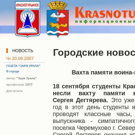
Городские ново
НОВОСТЬ
Чт 20.09.2007
ГАЗЕТА "ЗАРЯ УРАЛА"
Вахта памяти воина
В городе
автор:
"Заря Урала"
просмотров:
1977
18 сентября студенты Кра
Для печати
несли вахту памяти во
Сергея Дегтярева.
Это уже
год в этот день студенты 
проводят классные часы,
выпускника - симпатично
поселка Черемухово г. Севе
Сергей Дегтярев окончил к