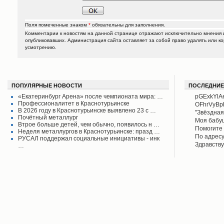
Поля помеченные знаком
*
обязательны для заполнения.
Комментарии к новостям на данной странице отражают исключительно мнения и
опубликовавших. Администрация сайта оставляет за собой право удалять или к
усмотрению.
ПОПУЛЯРНЫЕ НОВОСТИ
ПОСЛЕДНИЕ
«Екатеринбург Арена» после чемпионата мира: …
pGExkYlA
Профессионалитет в Краснотурьинске
OFhrVyB
В 2026 году в Краснотурьинске выявлено 23 с …
"Звёздная
Почётный металлург
своего вр
Моя бабу
Втрое больше детей, чем обычно, появилось н …
поднял его
рассказыв
Помогите 
Неделя металлургов в Краснотурьинске: празд …
Красноту
Айрих раб
Степанов
По адресу
РУСАЛ поддержал социальные инициативы - инк
Верхотурь
водоколон
Здравству
…
в афишах
вода во д
рудоуправ
сообщаем 
Мы на дан
решена.
по воде. 
думаю бу