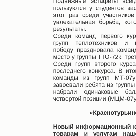
Подвижные эстафеты всег
пользуются у студентов з
этот раз среди участников
увлекательная борьба, ко
результаты.
Среди команд первого кур
групп теплотехников и г
победу праздновала коман
место у группы ТТО-72к, трет
Среди групп второго курс
последнего конкурса. В ит
команды из групп МТ-07у
завоевали ребята из группы
набрали одинаковые ба
четвертой позиции (МЦМ-07у,
«Краснотурьин
Новый информационный к
товарам и услугам наш