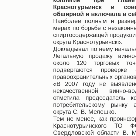
коллегии при Главе
Краснотурьинск и сов
обширной и включала в се
Наиболее полным и разве
мерах по борьбе с незаконн
спиртосодержащей продукции
округа Краснотурьинск».
Докладывал по нему начальн
Легальную продажу винно
около 120 торговых точ
подвергаются проверке 
правоохранительных органов
«В 2007 году не выявлен
некачественной винно-в
отметила председатель к
потребительскому рынку а
округа С. В. Мелешко.
Тем не менее, как проинфо
Краснотурьинского ТО Ф
Свердловской области В. М