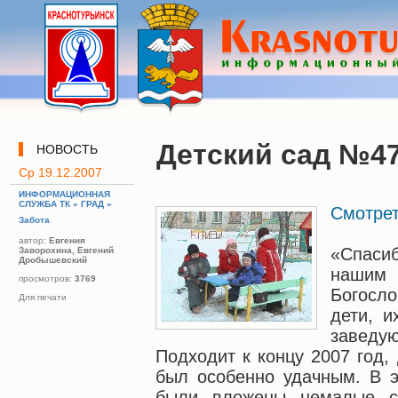
Детский сад №4
НОВОСТЬ
Ср 19.12.2007
ИНФОРМАЦИОННАЯ
СЛУЖБА ТК « ГРАД »
Смотрет
Забота
автор:
Евгения
«Спаси
Заворохина, Евгений
Дробышевский
нашим
просмотров:
3769
Богосл
Для печати
дети, и
заведую
Подходит к концу 2007 год,
был особенно удачным. В э
были вложены немалые с