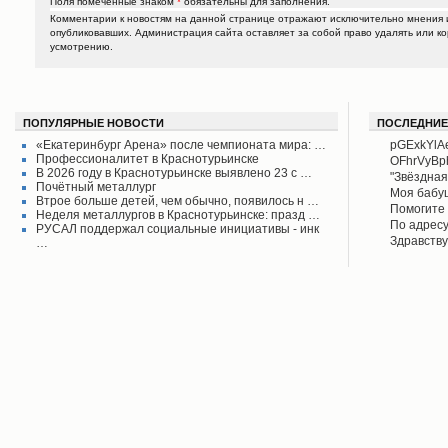
Поля помеченные знаком
*
обязательны для заполнения.
Комментарии к новостям на данной странице отражают исключительно мнения и
опубликовавших. Администрация сайта оставляет за собой право удалять или к
усмотрению.
ПОПУЛЯРНЫЕ НОВОСТИ
ПОСЛЕДНИЕ
«Екатеринбург Арена» после чемпионата мира: …
pGExkYlA
Профессионалитет в Краснотурьинске
OFhrVyB
В 2026 году в Краснотурьинске выявлено 23 с …
"Звёздная
Почётный металлург
своего вр
Моя бабу
Втрое больше детей, чем обычно, появилось н …
поднял его
рассказыв
Помогите 
Неделя металлургов в Краснотурьинске: празд …
Красноту
Айрих раб
Степанов
По адресу
РУСАЛ поддержал социальные инициативы - инк
Верхотурь
водоколон
Здравству
…
в афишах
вода во д
рудоуправ
сообщаем 
Мы на дан
решена.
по воде. 
думаю бу