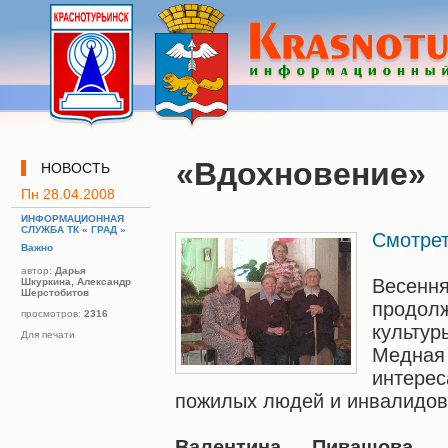
«Вдохновение»
НОВОСТЬ
Пн 28.04.2008
ИНФОРМАЦИОННАЯ
СЛУЖБА ТК « ГРАД »
Смотрет
Важно
автор:
Дарья
Весе
Шкуркина, Александр
Шерстобитов
продо
просмотров:
2316
культ
Для печати
Медная
интере
пожилых людей и инвалидов
Валентина Пивашова 