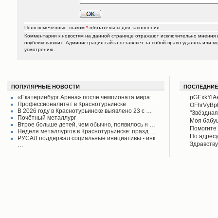
Поля помеченные знаком
*
обязательны для заполнения.
Комментарии к новостям на данной странице отражают исключительно мнения и
опубликовавших. Администрация сайта оставляет за собой право удалять или к
усмотрению.
ПОПУЛЯРНЫЕ НОВОСТИ
ПОСЛЕДНИЕ
«Екатеринбург Арена» после чемпионата мира: …
pGExkYlA
Профессионалитет в Краснотурьинске
OFhrVyB
В 2026 году в Краснотурьинске выявлено 23 с …
"Звёздная
Почётный металлург
своего вр
Моя бабу
Втрое больше детей, чем обычно, появилось н …
поднял его
рассказыв
Помогите 
Неделя металлургов в Краснотурьинске: празд …
Красноту
Айрих раб
Степанов
По адресу
РУСАЛ поддержал социальные инициативы - инк
Верхотурь
водоколон
Здравству
…
в афишах
вода во д
рудоуправ
сообщаем 
Мы на дан
решена.
по воде. 
думаю бу