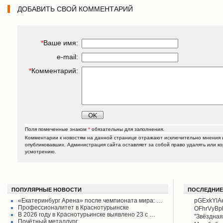
ДОБАВИТЬ СВОЙ КОММЕНТАРИЙ
*
Ваше имя:
e-mail:
*
Комментарий:
Поля помеченные знаком
*
обязательны для заполнения.
Комментарии к новостям на данной странице отражают исключительно мнения и
опубликовавших. Администрация сайта оставляет за собой право удалять или к
усмотрению.
ПОПУЛЯРНЫЕ НОВОСТИ
ПОСЛЕДНИЕ
«Екатеринбург Арена» после чемпионата мира: …
pGExkYlA
Профессионалитет в Краснотурьинске
OFhrVyB
В 2026 году в Краснотурьинске выявлено 23 с …
"Звёздная
Почётный металлург