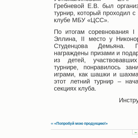
Гребневой Е.В. был орган
турнир, который проходил с
клубе МБУ «ЦСС».
По итогам соревнования I
Эллина, II место у Никоно
Студенцова Демьяна. 
награждены призами и подар
из детей, участвовавши
турнире, понравилось зан
играми, как шашки и шахма
этот летний турнир – нач
секциях клуба.
Инстр
‹‹ «Попробуй мою продукцию!»
←