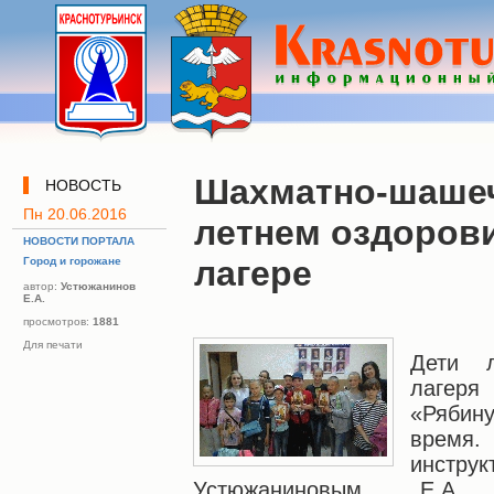
Шахматно-шашеч
НОВОСТЬ
Пн 20.06.2016
летнем оздоров
НОВОСТИ ПОРТАЛА
лагере
Город и горожане
автор:
Устюжанинов
Е.А.
просмотров:
1881
Для печати
Дети л
лагер
«Рябин
время
инструк
Устюжаниновым Е.А. пе