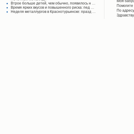
своего вр
Моя бабу
Втрое больше детей, чем обычно, появилось н …
поднял его
рассказыв
Помогите 
Время ярких вкусов и повышенного риска: пед …
Красноту
Айрих раб
Степанов
По адресу
Неделя металлургов в Краснотурьинске: празд …
Верхотурь
водоколон
Здравству
в афишах
вода во д
рудоуправ
сообщаем 
Мы на дан
решена.
по воде. 
думаю бу