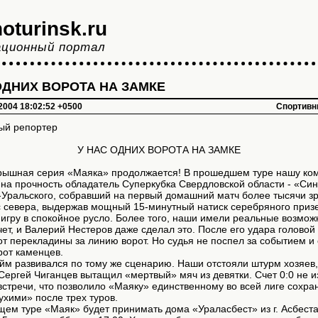
oturinsk.ru
ционный портал
ОДНИХ ВОРОТА НА ЗАМКЕ
 2004 18:02:52 +0500
Спортивн
ый репортер
У НАС ОДНИХ ВОРОТА НА ЗАМКЕ
рышная серия «Маяка» продолжается! В прошедшем туре нашу ко
на прочность обладатель Суперкубка Свердловской области - «Син
-Уральского, собравший на первый домашний матч более тысячи зр
с севера, выдержав мощный 15-минутный натиск серебряного приз
игру в спокойное русло. Более того, наши имели реальные возмож
чет, и Валерий Нестеров даже сделал это. После его удара головой
от перекладины за линию ворот. Но судья не поспел за событием и
рот каменцев.
йм развивался по тому же сценарию. Наши отстояли штурм хозяев
ергей Чиганцев вытащил «мертвый» мяч из девятки. Счет 0:0 не 
встречи, что позволило «Маяку» единственному во всей лиге сохра
ухими» после трех туров.
ем туре «Маяк» будет принимать дома «Ураласбест» из г. Асбеста