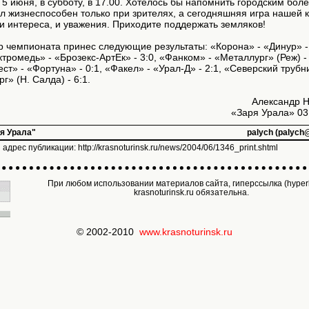
 5 июня, в субботу, в 17.00. Хотелось бы напомнить городским бол
л жизнеспособен только при зрителях, а сегодняшняя игра нашей
и интереса, и уважения. Приходите поддержать земляков!
р чемпионата принес следующие результаты: «Корона» - «Динур» - 
тромедь» - «Брозекс-АртЕк» - 3:0, «Фанком» - «Металлург» (Реж) - 
ст» - «Фортуна» - 0:1, «Факел» - «Урал-Д» - 2:1, «Северский трубни
г» (Н. Салда) - 6:1.
Александр 
«Заря Урала» 03.
ря Урала"
palych (palych
 адрес публикации:
http://krasnoturinsk.ru/news/2004/06/1346_print.shtml
При любом использовании материалов сайта, гиперссылка (hyperl
krasnoturinsk.ru обязательна.
© 2002-2010
www.krasnoturinsk.ru