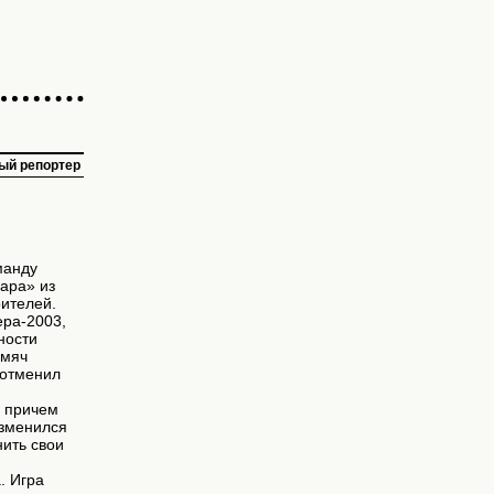
ый репортер
манду
ара» из
ителей.
ера-2003,
ности
 мяч
 отменил
, причем
изменился
нить свои
. Игра