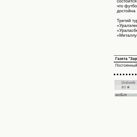
состоится
что футбо
достойна 
Третий ту
«Уралэлек
«Ураласбе
«Металлур
Газета "За
Постоянный