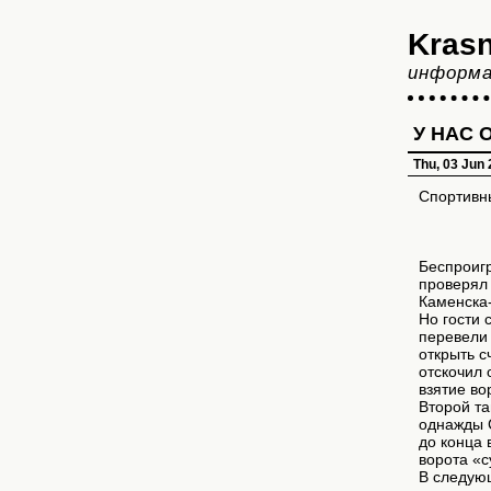
Krasn
информа
У НАС 
Thu, 03 Jun
Спортивн
Беспроиг
проверял 
Каменска
Но гости 
перевели 
открыть с
отскочил 
взятие во
Второй та
однажды С
до конца 
ворота «с
В следующ