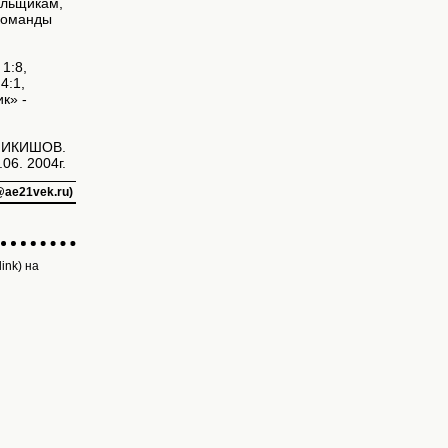
ельщикам,
 команды
1:8,
4:1,
к» -
НИКИШОВ.
06. 2004г.
@ae21vek.ru)
ink) на