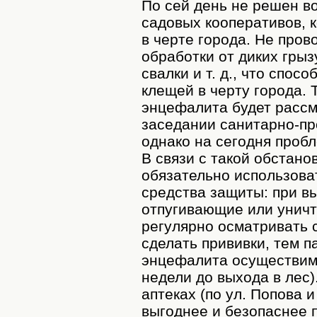
По сей день не решен в
садовых кооперативов, 
в черте города. Не про
обработки от диких гры
свалки и т. д., что спо
клещей в черту города.
энцефалита будет рассм
заседании санитарно-пр
однако на сегодня проб
В связи с такой обстан
обязательно использова
средства защиты: при вых
отпугивающие или унич
регулярно осматривать с
сделать прививки, тем п
энцефалита осуществима
недели до выхода в лес)
аптеках (по ул. Попова 
выгоднее и безопаснее 