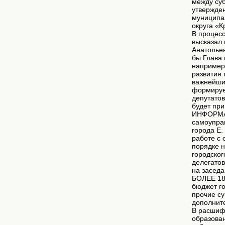
между су
утвержден
муниципа
округа «К
В процес
высказал
Анатолье
бы Глава 
например
развития 
важнейшие
формируе
депутатов
будет пр
ИНФОРМАЦ
самоупра
города Е.
работе с 
порядке 
городског
делегатов
на засед
БОЛЕЕ 18
бюджет го
прочие су
дополнит
В расшифр
образован