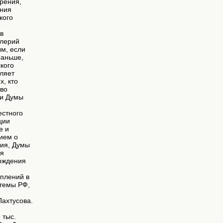
рения,
ения
кого
в
алерий
м, если
раньше,
кого
еляет
х, кто
тво
ии Думы
стного
ции
е и
ием о
ния, Думы
ия
ерждения
уплений в
стемы РФ,
ахтусова.
 тыс.