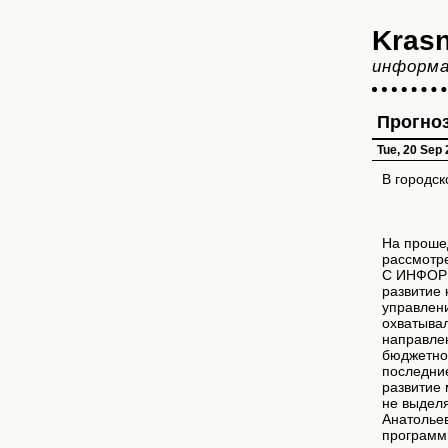
Krasn
информа
Прогноз
Tue, 20 Sep
В городск
На проше
рассмотре
С ИНФОРМ
развитие 
управлени
охватывал
направлен
бюджетное
последние
развитие
не выделя
Анатолье
программ