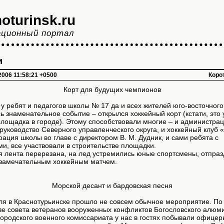
oturinsk.ru
ционный портал
и
 2006 11:58:21 +0500
Коро
Корт для будущих чемпионов
 у ребят и педагогов школы № 17 да и всех жителей юго-восточног
ь знаменательное событие – открылся хоккейный корт (кстати, это 
лощадка в городе). Этому способствовали многие – и администра
 руководство Северного управленческого округа, и хоккейный клуб 
ация школы во главе с директором В. М. Дудник, и сами ребята с
и, все участвовали в строительстве площадки.
я лента перерезана, на лед устремились юные спортсмены, отпра
 замечательным хоккейным матчем.
Морской десант и бардовская песня
ля в Краснотурьинске прошло не совсем обычное мероприятие. По
ве совета ветеранов вооруженных конфликтов Богословского алюм
городского военного комиссариата у нас в гостях побывали офицер