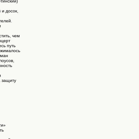
фтинский)
 и досок,
телей.
м
тить, чем
нцерт
есь путь
 сжималось
оман
лоусов,
жность
и
а защиту
ти»
ть