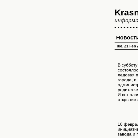
Krasn
информа
Новост
Tue, 21 Feb
В субботу
состоялос
ледовая п
города, и
администр
родителям
И вот ала
открытие
18 февра
инициати
завода и 