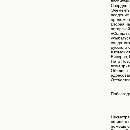
воспитанн
Свердловс
Элементы 
владение
продемон
Вторая ча
авторско
«Солдат в
улыбаться
солдатско
русского 
в комок о
Бисеров,
Петр Ново
всем зрит
Обидно то
адресован
Отечества
Поблагода
Несмотря 
официальн
помощь от