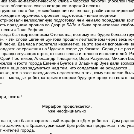
ики военно-патриотического клуба «Морская пехота» (поселок Ре
кого областного союза ветеранов морской пехоты.
рукопашного боя, «освобождение из плена», разбивание кирпичей
 холодным оружием, строевая подготовка, - юные морпехи
стрировали великолепную подготовку, чем немало порадовали зри
сть праздника прошла во Дворце БАЗа и была организована клубо
й песни «Пояс Рифея».
сегда был жертвенником Отечества, поэтому мы будем больше грус
», - эти слова Евгения Бунтова прошли лейтмотивом через весь ко
й песни. Два часа пролетели незаметно, за это время вспомнили в
солдата: от сражения на Чудском озере до Кавказа. Сердце не раз
т правды звучащих строк, от силы слова и голосов исполнителей. Р
 Юрий Постников, Александр Площенко, Вера Разумова, Михаил Бе
селов и гости города Евгений Бунтов и Владимир Зуев дали возмо
елям еще раз задуматься над тем, что солдатами не рождаются…
лько, что в зале находилось недостаточно тех, кому эти песни был
ы – молодых ребят, которым в скором будущем придется встать н
.
ри, газета!
Марафон продолжается.
уже неофициально
на то, что благотворительный марафон «Дом ребенка - Дом радос
о закончен, в Краснотурьинский Дом ребенка продолжает поступа
 жителей города.