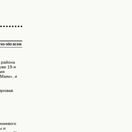
тко обо всем
о района
уже 19-я
ция
«Маяк», и
здновав
иниевого
ы и