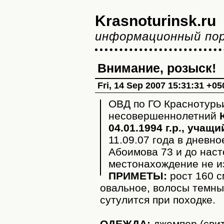
Krasnoturinsk.ru
информационный по
Внимание, розыск!
Fri, 14 Sep 2007 15:31:31 +05
ОВД по ГО Краснотурь
несовершеннолетний
04.01.1994 г.р., учащ
11.09.07 года в дневно
Абоимова 73 и до наст
местонахождение не и
ПРИМЕТЫ:
рост 160 с
овальное, волосы темные
сутулится при походке.
ОДЕЖДА:
джемпер (свит