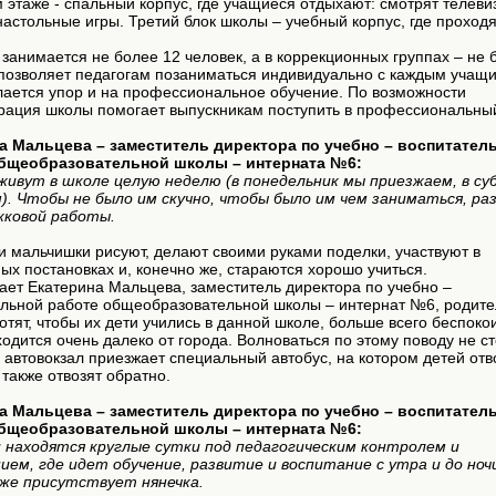
 этаже - спальный корпус, где учащиеся отдыхают: смотрят телеви
настольные игры. Третий блок школы – учебный корпус, где проходя
 занимается не более 12 человек, а в коррекционных группах – не 
 позволяет педагогам позаниматься индивидуально с каждым учащи
лается упор и на профессиональное обучение. По возможности
рация школы помогает выпускникам поступить в профессиональны
а Мальцева – заместитель директора по учебно – воспитател
бщеобразовательной школы – интерната №6:
живут в школе целую неделю (в понедельник мы приезжаем, в су
). Чтобы не было им скучно, чтобы было им чем заниматься, ра
жковой работы.
и мальчишки рисуют, делают своими руками поделки, участвуют в
ых постановках и, конечно же, стараются хорошо учиться.
ает Екатерина Мальцева, заместитель директора по учебно –
ельной работе общеобразовательной школы – интернат №6, родите
отят, чтобы их дети учились в данной школе, больше всего беспокои
одится очень далеко от города. Волноваться по этому поводу не ст
 автовокзал приезжает специальный автобус, на котором детей отв
 также отвозят обратно.
а Мальцева – заместитель директора по учебно – воспитател
бщеобразовательной школы – интерната №6:
и находятся круглые сутки под педагогическим контролем и
ем, где идет обучение, развитие и воспитание с утра и до ночи
же присутствует нянечка.