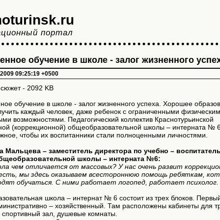
oturinsk.ru
ционный портал
енное обучение в школе - залог жизненного успе
 2009 09:25:19 +0500
сюжет - 2092 KB
ное обучение в школе - залог жизненного успеха. Хорошее образо
учить каждый человек, даже ребенок с ограниченными физическим
ыми возможностями. Педагогический коллектив Краснотурьинской
ной (коррекционной) общеобразовательной школы – интерната № 6
жное, чтобы их воспитанники стали полноценными личностями.
а Мальцева – заместитель директора по учебно – воспитател
бщеобразовательной школы – интерната №6:
ла чем отличается от массовых? У нас очень развит коррекци
 есть, мы здесь оказываем всестороннюю помощь ребяткам, кот
одят обучаться. С ними работает логопед, работает психолог.
овательная школа – интернат № 6 состоит из трех блоков. Первый
министративно – хозяйственный. Там расположены кабинеты для т
 спортивный зал, душевые комнаты.