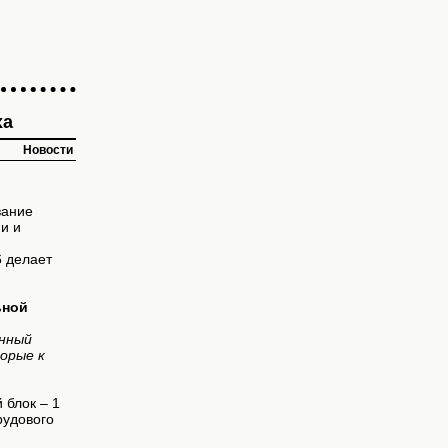
ха
Новости
вание
и и
 делает
ьной
онный
орые к
 блок – 1
рудового