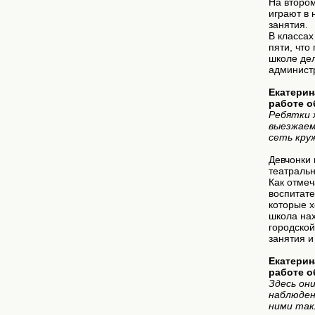
На втором
играют в 
занятия.
В классах
пяти, что
школе де
админист
Екатерин
работе о
Ребятки 
выезжаем
сеть кру
Девчонки 
театральн
Как отмеч
воспитат
которые х
школа нах
городской
занятия и
Екатерин
работе о
Здесь он
наблюдени
ними так