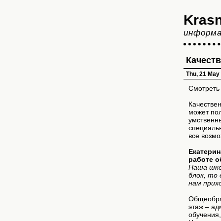
Krasn
информа
Качеств
Thu, 21 May
Смотреть 
Качествен
может пол
умственн
специаль
все возмо
Екатерин
работе о
Наша шко
блок, то
нам прих
Общеобраз
этаж – ад
обучения,