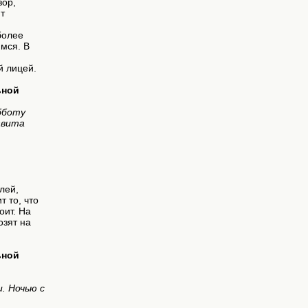
зор,
т
более
мся. В
й лицей.
ьной
бботу
звита
лей,
т то, что
оит. На
озят на
ьной
. Ночью с