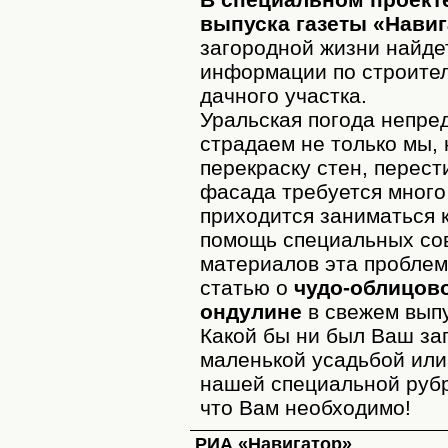
выпуска газеты «Навиг
загородной жизни найде
информации по строител
дачного участка.
Уральская погода непре
страдаем не только мы,
перекраску стен, перест
фасада требуется много 
приходится заниматься к
помощь специальных со
материалов эта проблем
статью о
чудо-облицово
ондулине
в свежем выпу
Какой бы ни был Ваш за
маленькой усадьбой или
нашей специальной рубр
что Вам необходимо!
РИА «Навигатор»