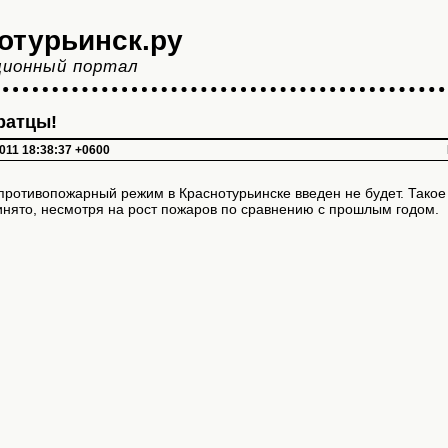
отурьинск.ру
ионный портал
ратцы!
011 18:38:37 +0600
противопожарный режим в Краснотурьинске введен не будет. Тако
нято, несмотря на рост пожаров по сравнению с прошлым годом.