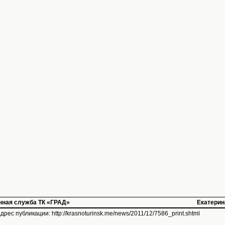
ная служба ТК «ГРАД»
Екатерин
дрес публикации:
http://krasnoturinsk.me/news/2011/12/7586_print.shtml