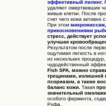
эффективный пилинг
.
Р
удаляют омертвевшие ча
живые клетки. После пр
счет чего кожа активно 
При этом
микромассаж
прикосновениями рыб
стресс, действует усп
улучшая кровообращен
Результатом после перв
ощутимая легкость в ног
из нескольких процедур
чудодейственный эффек
Fish SPA, можно справ
трещинами, излишней 
псориазом, а также во
баланс кожи.
Такая
про
значительный омолаж
особого фермента, соде
Руфа.