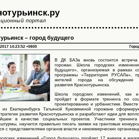
нотурьинск.ру
ционный портал
урьинск – город будущего
 2017 14:23:52 +0600
Горо
В ДК БАЗа вновь состоится встреча
горожан. Школа городских изменен
будущего», организуемая в рамках с
программы «Территория РУСАЛа», п
жителей города на обсуждение с
развития Краснотурьинска.
Школа городских изменений, как и
пройдет в формате тренинга по со
проектированию и урбанистике. Вместе 
 из Екатеринбурга Татьяной Куковякиной горожане сформир
стратегии развития Краснотурьинска и разработают идеи для вопл
йшем в качестве социальных проектов. Участники тренинга
штурмы, научатся правильно писать заявки на грантовые конкурс
я с представителями органов власти и некоммерческих организац
родских изменений «Город будущего» пройдет 17 января в мало