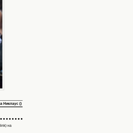
а Никлаус ()
ink) на