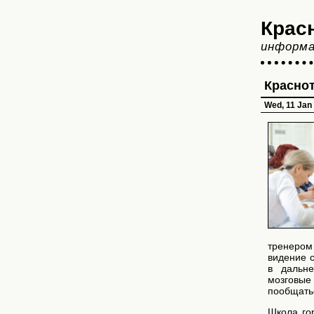
Крас
информа
Краснот
Wed, 11 Jan
тренером
видение 
в дальне
мозговые 
пообщатьс
Школа го