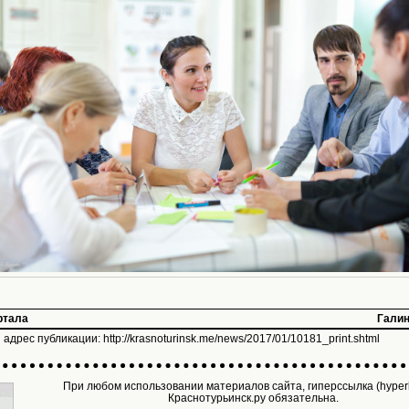
ртала
Галин
 адрес публикации:
http://krasnoturinsk.me/news/2017/01/10181_print.shtml
При любом использовании материалов сайта, гиперссылка (hyperl
Краснотурьинск.ру обязательна.