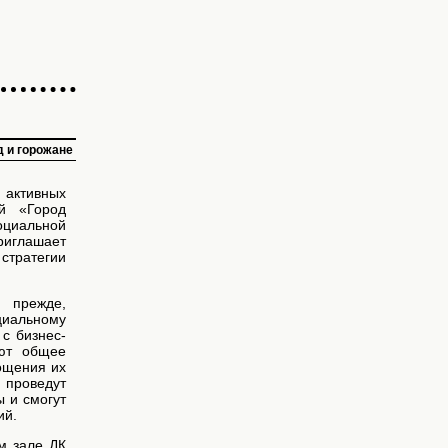
д и горожане
 активных
ий «Город
оциальной
риглашает
тратегии
 прежде,
циальному
с бизнес-
уют общее
ощения их
 проведут
ы и смогут
ий.
м зале ДК