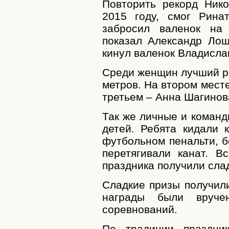
Повторить рекорд Ник
2015 году, смог Рина
забросил валенок на 
показал Александр Лош
кинул валенок Владисла
Среди женщин лучший ре
метров. На втором мест
третьем – Анна Шагинова
Так же личные и коман
детей. Ребята кидали к
футбольном пенальти, б
перетягивали канат. В
праздника получили сла
Сладкие призы получил
награды были вруче
соревнований.
По традиции праздни