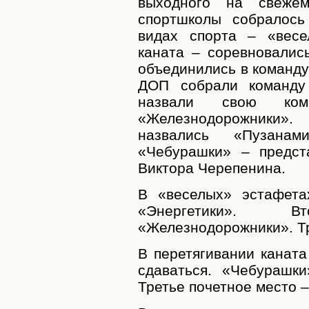
выходного на свеже
спортшколы собралось
видах спорта – «весе
каната – соревновалис
объединились в команду
ДОП собрали команду 
назвали свою ко
«Железнодорожники
назвались «Пузана
«Чебурашки» – предст
Виктора Черепенина.
В «веселых» эстафета
«Энергетики». 
«Железнодорожники». Т
В перетягивании канат
сдаваться. «Чебурашк
Третье почетное место 