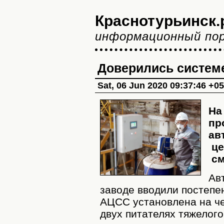
Краснотурьинск.
информационный по
Доверились систем
Sat, 06 Jun 2020 09:37:46 +0
На
пр
ав
це
см
Ав
заводе вводили постепен
АЦСС установлена на ч
двух питателях тяжелого