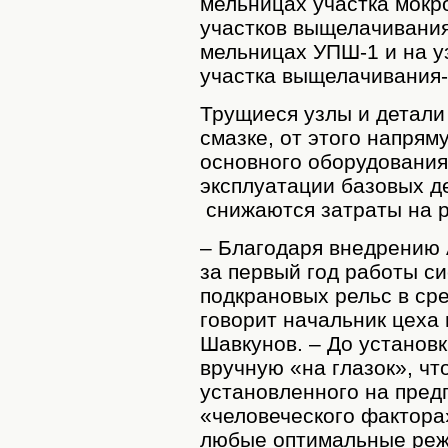
мельницах участка мокр
участков выщелачивания
мельницах УПШ-1 и на у
участка выщелачивания-
Трущиеся узлы и детали
смазке, от этого напря
основного оборудования
эксплуатации базовых де
снижаются затраты на р
– Благодаря внедрению 
за первый год работы с
подкрановых рельс в сре
говорит начальник цеха
Шавкунов. – До установ
вручную «на глазок», ч
установленного на пред
«человеческого фактора
любые оптимальные реж