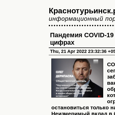
Краснотурьинск.
информационный по
Пандемия COVID-19 
цифрах
Thu, 21 Apr 2022 23:32:36 +0
CO
се
за
ва
об
ко
ог
остановиться только н
Неизмеримый вклад в 