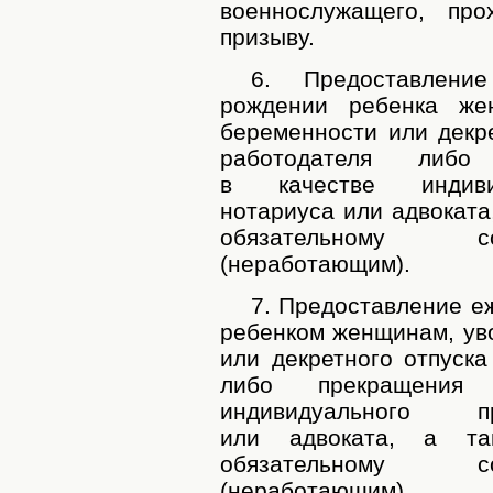
военнослужащего, пр
призыву.
6. Предоставление
рождении ребенка ж
беременности или декре
работодателя либо
в качестве индивид
нотариуса или адвокат
обязательному с
(
неработающим).
7. Предоставление е
ребенком женщинам,
ув
или декретного отпуска
либо прекращения 
индивидуального п
или адвоката,
а та
обязательному с
(
неработающим)