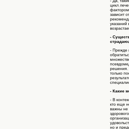
- Да, так
цикл леч
фактором
зависит о
рекоменд
указаний 
возрастае
- Сущест
страдающ
- Прежде 
обратить
множество
псевдоме
решения.
только по
результат
специали
- Какие 
- В конте
кто еще н
важны не
здоровог
организац
удовольс
но и пред