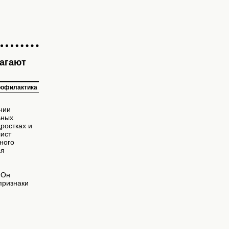
лагают
офилактика
нии
ьных
дростках и
ист
ного
ая
н
 Он
 признаки