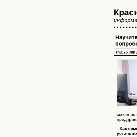
Крас
информа
Научите
попроб
Thu, 26 Jun
склонност
предприня
- Как се
установо