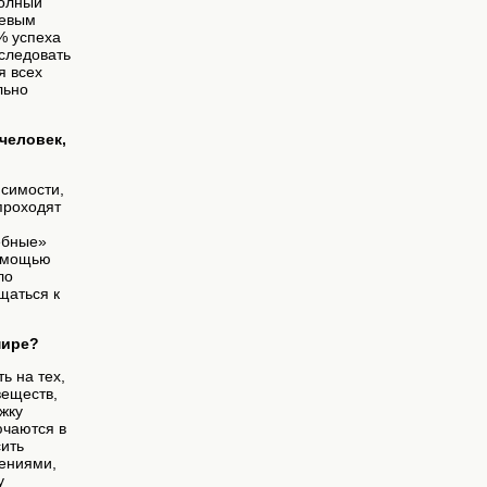
полный
чевым
% успеха
 следовать
я всех
льно
человек,
исимости,
проходят
ебные»
помощью
ло
щаться к
мире?
ь на тех,
веществ,
жку
ючаются в
сить
дениями,
у