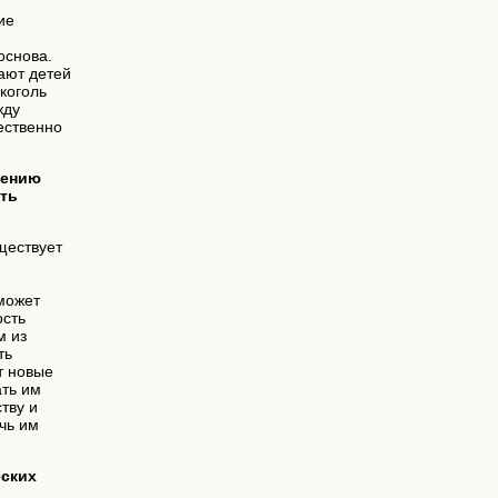
ие
основа.
ают детей
лкоголь
жду
ественно
лению
ять
ществует
 может
ость
м из
ть
т новые
ать им
тву и
чь им
еских