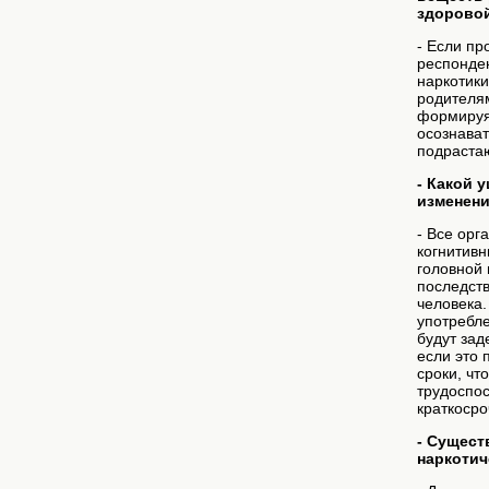
здорово
- Если пр
респонден
наркотики
родителям
формируя 
осознават
подраста
- Какой 
изменен
- Все орг
когнитивн
головной 
последств
человека.
употребле
будут за
если это 
сроки, чт
трудоспос
краткосро
- Сущест
наркотич