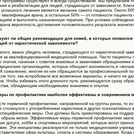
ие программы существуют и всегда существовали. Мы предлагаем 
ения и реабилитации для людей, страдающих от зависимости. Клю
 успешного лечения является желание самого пациента. Около 50
т квалификации врача, а остальные 50% — от готовности пациента
ациям и выполнять назначенную терапию. При условии соблюдени
врача вероятность достижения положительного результата значите
т.
вуют ли общие рекомендации для семей, в которых появился 
ий от наркотической зависимости?
всего, важно убедить человека, страдающего от наркотической зав
ся за квалифицированной медицинской помощью. Часто пациенты 
 этапов, начиная с советов знакомых и заканчивая обращениями к
дицинским организациям, которые обещают анонимность и «волш
 К сожалению, многие из них обращаются за профессиональной 
сле того, как испробовали все возможные варианты, и ничего не да
ов. Чтобы избежать этого длинного пути, рекомендуется сразу обра
стам, обладающим необходимыми знаниями и опытом.
меры по профилактике наиболее эффективны в современном 
ксте первичной профилактики, направленной на группы риска, то ест
е столкнулся с употреблением наркотиков и других психоактивных 
 специфические меры. Они должны быть ориентированы на поддер
о образа жизни. Эффективные меры первичной профилактики закл
ии досуга, хобби и спортивных мероприятий, которые могут прино
твие. Эти инициативы реализуются не только медицинскими учреж
ставителями сфер культуры, спорта и системы образования. Когда 