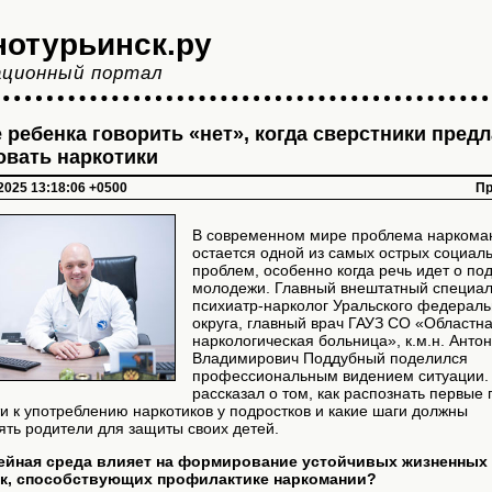
нотурьинск.ру
ционный портал
 ребенка говорить «нет», когда сверстники пред
овать наркотики
 2025 13:18:06 +0500
Пр
В современном мире проблема наркома
остается одной из самых острых социал
проблем, особенно когда речь идет о по
молодежи. Главный внештатный специал
психиатр-нарколог Уральского федераль
округа, главный врач ГАУЗ СО «Областн
наркологическая больница», к.м.н. Анто
Владимирович Поддубный поделился
профессиональным видением ситуации.
рассказал о том, как распознать первые
и к употреблению наркотиков у подростков и какие шаги должны
ть родители для защиты своих детей.
мейная среда влияет на формирование устойчивых жизненных
к, способствующих профилактике наркомании?