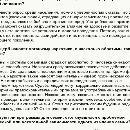
й личности?
овести опрос среди населения, можно с уверенностью сказать, что
тов (включая людей, страдающих от наркозависимости) признают,
 представляют собой зло и причиняют вред. Употребление наркоти
и может оказать разрушительное влияние на здоровье и развитие 
у него негативные установки и модели поведения. Поэтому важно
ь ответственность за свои действия и их потенциальные последств
ющего поколения.
ущерб наносят организму наркотики, и насколько обратимы та
ия?
аны и системы организма страдают абсолютно. У человека снижают
ые способности. Наркотики сразу оказывают токсическое действие 
мозг. Это сравнимо с последствиями, которые наносит яд. Кроме ф
ий, наркотики также наносят значительный ущерб психическому с
 Не стоит забывать и о юридических последствиях, связанных с
нием наркотиков. Судьбы людей могут кардинально измениться, е
держаны правоохранительными органами за употребление наркотик
произошло однократно. Наказания могут включать многолетние тю
о приводит к значительным потерям в жизни человека, особенно в п
обности и активной жизни. Стоит ли рисковать своим будущим рад
чных удовольствий? Ответ очевиден: это не стоит того.
вуют ли программы для семей, столкнувшихся с проблемой
еской или алкогольной зависимости одного из членов семьи