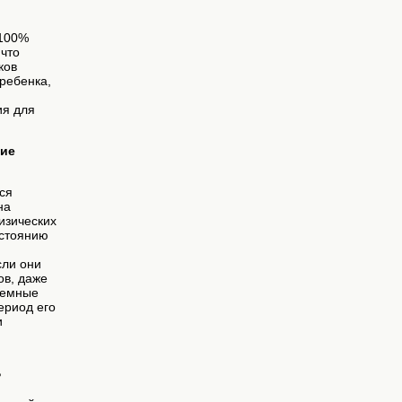
 100%
 что
ков
ребенка,
ия для
кие
ся
на
изических
остоянию
сли они
ов, даже
ремные
ериод его
и
?