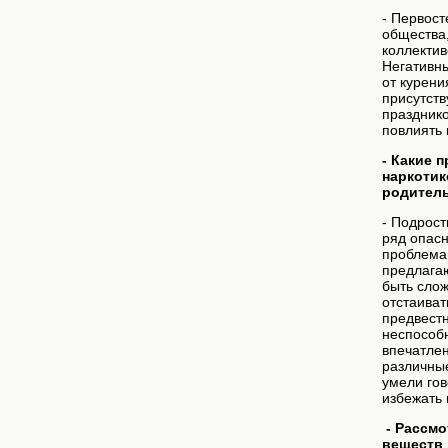
- Первост
общества,
коллектив
Негативны
от курени
присутств
празднико
повлиять 
- Какие 
наркотик
родител
- Подрост
ряд опасн
проблемам
предлагаю
быть слож
отстаиват
предвестн
неспособн
впечатлен
различные
умели гов
избежать 
- Рассмо
веществ 