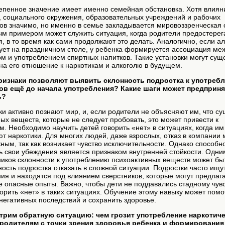
епенное значение имеет именно семейная обстановка. Хотя влиян
 социального окружения, образовательных учреждений и рабочих
ов значимо, но именно в семье закладывается мировоззренческая 
м примером может служить ситуация, когда родители предостерег
я, в то время как сами продолжают это делать. Аналогично, если а
ует на праздничном столе, у ребенка формируется ассоциация ме
м и употреблением спиртных напитков. Такие установки могут сущ
на его отношение к наркотикам и алкоголю в будущем.
признаки позволяют выявить склонность подростка к употреб
ов ещё до начала употребления? Какие шаги может предприн
ь?
ки активно познают мир, и, если родители не объясняют им, что су
ых веществ, которые не следует пробовать, это может привести к
. Необходимо научить детей говорить «нет» в ситуациях, когда им
т наркотики. Для многих людей, даже взрослых, отказ в компании
ным, так как возникает чувство исключительности. Однако способн
ь свои убеждения является признаком внутренней стойкости. Одни
иков склонности к употреблению психоактивных веществ может бы
ость подростка отказать в сложной ситуации. Подростки часто ищу
ия и находятся под влиянием сверстников, которые могут предлаг
 опасные опыты. Важно, чтобы дети не поддавались стадному чувс
орить «нет» в таких ситуациях. Обучение этому навыку может помо
негативных последствий и сохранить здоровье.
трим обратную ситуацию: чем грозит употребление наркотич
родителям с точки зрения здоровья ребенка и формирования