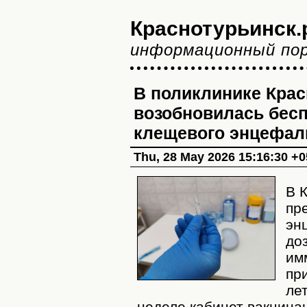
Краснотурьинск.
информационный по
В поликлинике Кра
возобновилась бесп
клещевого энцефал
Thu, 28 May 2026 15:16:30 +
В 
пр
эн
до
им
пр
ле
неделе кабинет вакцинац