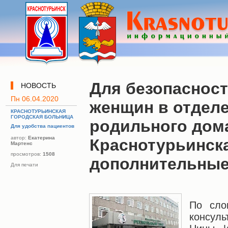
Для безопаснос
НОВОСТЬ
Пн 06.04.2020
женщин в отдел
КРАСНОТУРЬИНСКАЯ
ГОРОДСКАЯ БОЛЬНИЦА
родильного дом
Для удобства пациентов
автор:
Екатерина
Краснотурьинск
Мартенс
просмотров:
1508
дополнительны
Для печати
По сло
консул