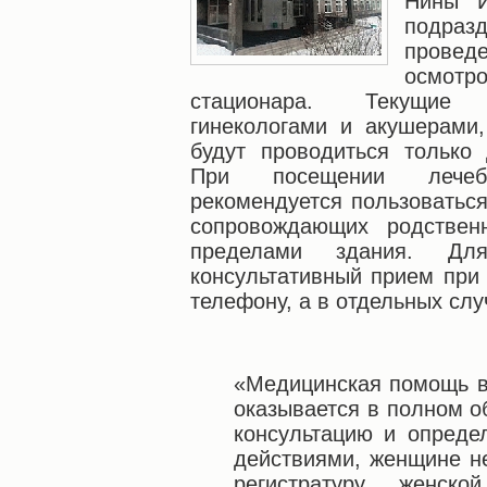
Нины И
подраз
провед
осмотро
стационара. Текущие
гинекологами и акушерами,
будут проводиться только
При посещении лечеб
рекомендуется пользоватьс
сопровождающих родствен
пределами здания. Для
консультативный прием при
телефону, а в отдельных слу
«Медицинская помощь в
оказывается в полном о
консультацию и опреде
действиями, женщине н
регистратуру женско