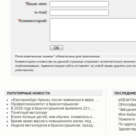
*
Ваше имя:
e-mail:
*
Комментарий:
Поля помеченные знаком
*
обязательны для заполнения.
Комментарии к новостям на данной странице отражают исключительно мнения и
опубликовавших. Администрация сайта оставляет за собой право удалять или к
усмотрению.
ПОПУЛЯРНЫЕ НОВОСТИ
ПОСЛЕДНИЕ
«Екатеринбург Арена» после чемпионата мира: …
pGExkYlA
Профессионалитет в Краснотурьинске
OFhrVyB
В 2026 году в Краснотурьинске выявлено 23 с …
"Звёздная
Почётный металлург
своего вр
Моя бабу
Втрое больше детей, чем обычно, появилось н …
поднял его
рассказыв
Помогите 
Время ярких вкусов и повышенного риска: пед …
Красноту
Айрих раб
Степанов
По адресу
Неделя металлургов в Краснотурьинске: празд …
Верхотурь
водоколон
Здравству
в афишах
вода во д
рудоуправ