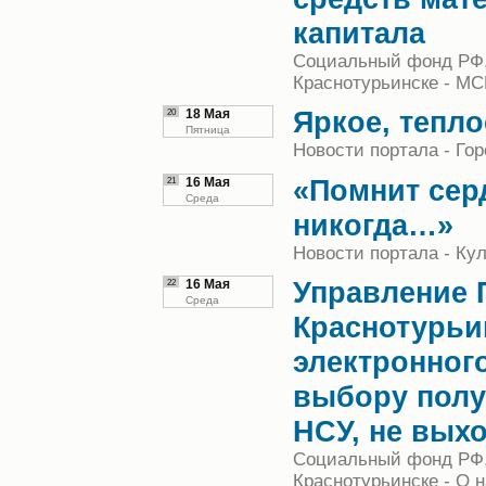
капитала
Социальный фонд РФ,
Краснотурьинске - МС
Яркое, тепло
20
18 Мая
Пятница
Новости портала - Гор
«Помнит серд
21
16 Мая
Среда
никогда…»
Новости портала - Кул
Управление 
22
16 Мая
Среда
Краснотурьин
электронног
выбору полу
НСУ, не вых
Социальный фонд РФ,
Краснотурьинске - О 