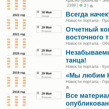
Краснотурьинске - Эл
01
02
03
04
05
06
2169 |
1
|
07
08
09
10
11
12
Всегда начек
3
30 Мая
2022 год
Среда
Новости портала - Пр
01
02
03
04
05
06
07
08
09
Отчетный ко
4
29 Мая
10
11
12
Вторник
2021 год
восточного 
01
02
03
04
05
06
Новости портала - Об
07
08
09
10
11
12
Незабываем
5
29 Мая
2020 год
Вторник
танца!
01
02
03
04
05
06
07
08
09
Новости портала - Кул
10
11
12
2019 год
«Мы любим К
6
29 Мая
Вторник
01
02
03
04
05
06
Новости портала - Гор
07
08
09
10
11
12
2018 год
Все материа
7
29 Мая
01
02
03
Вторник
04
05
06
опубликован
07
08
09
10
11
12