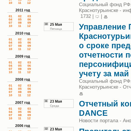
10
11
12
Социальный фонд РФ,
Краснотурьинске - и
2011 год
1732 |
|
01
02
03
04
05
06
07
08
09
Управление 
10
25 Мая
10
11
12
Пятница
2010 год
Краснотурьи
01
02
03
04
05
06
о сроке пре
07
08
09
10
11
12
отчетности п
2009 год
персонифиц
01
02
03
04
05
06
07
08
09
учету за май
10
11
12
2008 год
Социальный фонд РФ,
01
02
03
Краснотурьинске - От
04
05
06
07
08
09
10
11
12
Отчетный к
11
23 Мая
2007 год
Среда
01
02
03
DANCE
04
05
06
07
08
09
10
11
12
Новости портала - Ано
2006 год
12
23 Мая