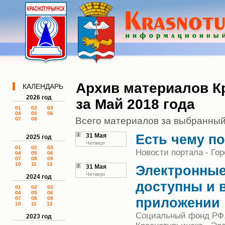
Архив материалов К
КАЛЕНДАРЬ
2026 год
за Май 2018 года
01
02
03
04
05
06
Всего материалов за выбранный
07
08
Есть чему п
1
31 Мая
2025 год
Четверг
01
02
03
Новости портала - Гор
04
05
06
07
08
09
10
11
12
Электронны
2
31 Мая
Четверг
2024 год
доступны и 
01
02
03
04
05
06
приложении
07
08
09
10
11
12
Социальный фонд РФ,
2023 год