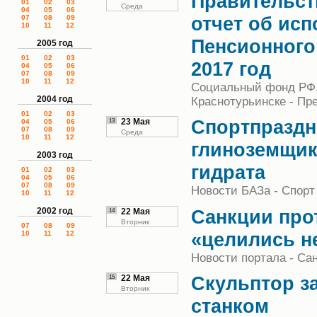
Правительст
01
02
03
Среда
04
05
06
отчет об ис
07
08
09
10
11
12
Пенсионного
2005 год
01
02
03
2017 год
04
05
06
07
08
09
10
11
12
Социальный фонд РФ,
2004 год
Краснотурьинске - Пр
01
02
03
Спортпраздн
13
23 Мая
04
05
06
07
08
09
Среда
10
11
12
глиноземщик
2003 год
гидрата
01
02
03
04
05
06
07
08
09
Новости БАЗа - Спорт
10
11
12
Санкции про
2002 год
14
22 Мая
Вторник
07
08
09
«целились н
10
11
12
Новости портала - Са
Скульптор з
15
22 Мая
Вторник
станком