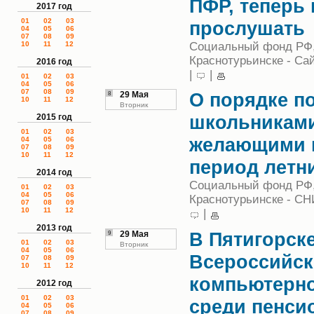
ПФР, теперь
2017 год
01
02
03
прослушать
04
05
06
07
08
09
Социальный фонд РФ,
10
11
12
Краснотурьинске - Са
2016 год
|
|
01
02
03
04
05
06
07
08
09
О порядке п
8
29 Мая
10
11
12
Вторник
школьниками
2015 год
01
02
03
желающими п
04
05
06
07
08
09
10
11
12
период летн
2014 год
Социальный фонд РФ,
01
02
03
04
05
06
Краснотурьинске - СН
07
08
09
10
11
12
|
2013 год
В Пятигорске
9
29 Мая
01
02
03
Вторник
04
05
06
Всероссийск
07
08
09
10
11
12
компьютерн
2012 год
01
02
03
среди пенси
04
05
06
07
08
09