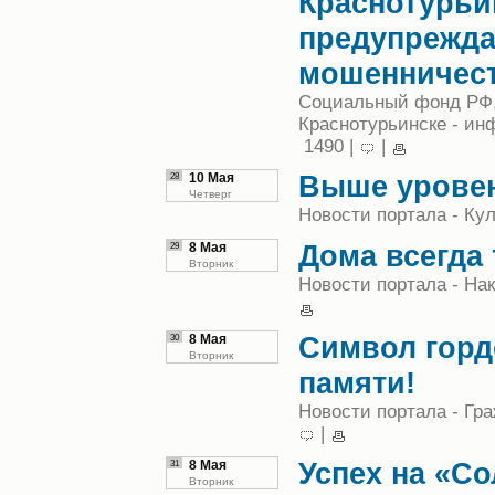
Краснотурьи
предупрежда
мошенничес
Социальный фонд РФ,
Краснотурьинске - и
1490 |
|
Выше урове
28
10 Мая
Четверг
Новости портала - Кул
Дома всегда
29
8 Мая
Вторник
Новости портала - Нак
Символ горд
30
8 Мая
Вторник
памяти!
Новости портала - Гр
|
Успех на «С
31
8 Мая
Вторник