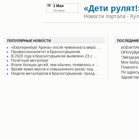
«Дети рулят!
35
3 Мая
Четверг
Новости портала - Кул
ПОПУЛЯРНЫЕ НОВОСТИ
ПОСЛЕДНИЕ
«Екатеринбург Арена» после чемпионата мира: …
pGExkYlA
Профессионалитет в Краснотурьинске
OFhrVyB
В 2026 году в Краснотурьинске выявлено 23 с …
"Звёздная
Почётный металлург
своего вр
Моя бабу
Втрое больше детей, чем обычно, появилось н …
поднял его
рассказыв
Помогите 
Время ярких вкусов и повышенного риска: пед …
Красноту
Айрих раб
Степанов
По адресу
Неделя металлургов в Краснотурьинске: празд …
Верхотурь
водоколон
Здравству
в афишах
вода во д
рудоуправ
сообщаем 
Мы на дан
решена.
по воде. 
думаю бу