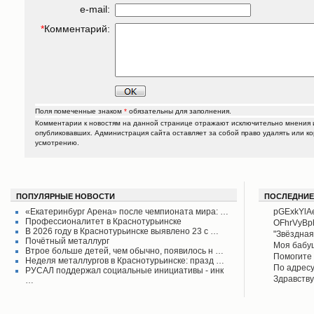
e-mail:
*
Комментарий:
Поля помеченные знаком
*
обязательны для заполнения.
Комментарии к новостям на данной странице отражают исключительно мнения и
опубликовавших. Администрация сайта оставляет за собой право удалять или к
усмотрению.
ПОПУЛЯРНЫЕ НОВОСТИ
ПОСЛЕДНИЕ
«Екатеринбург Арена» после чемпионата мира: …
pGExkYlA
Профессионалитет в Краснотурьинске
OFhrVyB
В 2026 году в Краснотурьинске выявлено 23 с …
"Звёздная
Почётный металлург
своего вр
Моя бабу
Втрое больше детей, чем обычно, появилось н …
поднял его
рассказыв
Помогите 
Неделя металлургов в Краснотурьинске: празд …
Красноту
Айрих раб
Степанов
По адресу
РУСАЛ поддержал социальные инициативы - инк
Верхотурь
водоколон
Здравству
…
в афишах
вода во д
рудоуправ
сообщаем 
Мы на дан
решена.
по воде. 