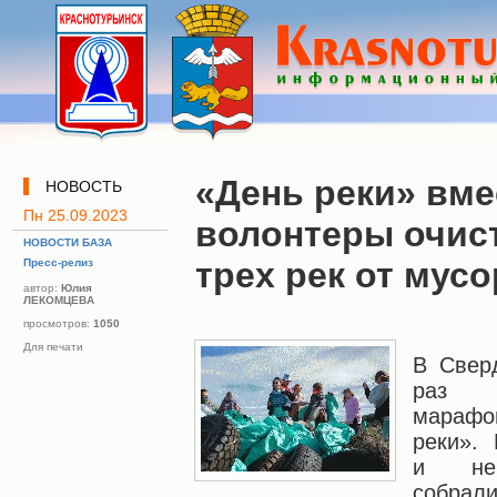
«День реки» вме
НОВОСТЬ
Пн 25.09.2023
волонтеры очис
НОВОСТИ БАЗА
трех рек от мусо
Пресс-релиз
автор:
Юлия
ЛЕКОМЦЕВА
просмотров:
1050
Для печати
В Свер
раз п
марафо
реки».
и нер
собрали