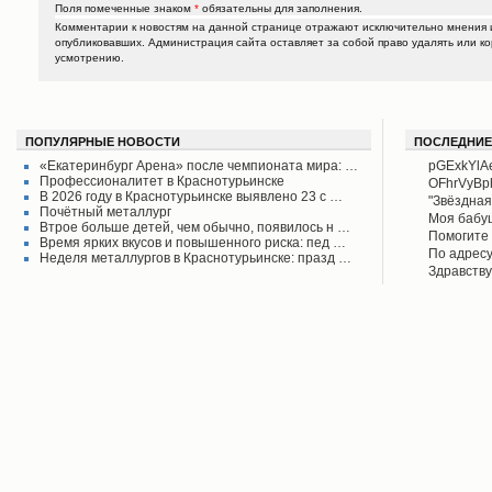
Поля помеченные знаком
*
обязательны для заполнения.
Комментарии к новостям на данной странице отражают исключительно мнения и
опубликовавших. Администрация сайта оставляет за собой право удалять или к
усмотрению.
ПОПУЛЯРНЫЕ НОВОСТИ
ПОСЛЕДНИЕ
«Екатеринбург Арена» после чемпионата мира: …
pGExkYlA
Профессионалитет в Краснотурьинске
OFhrVyB
В 2026 году в Краснотурьинске выявлено 23 с …
"Звёздная
Почётный металлург
своего вр
Моя бабу
Втрое больше детей, чем обычно, появилось н …
поднял его
рассказыв
Помогите 
Время ярких вкусов и повышенного риска: пед …
Красноту
Айрих раб
Степанов
По адресу
Неделя металлургов в Краснотурьинске: празд …
Верхотурь
водоколон
Здравству
в афишах
вода во д
рудоуправ
сообщаем 
Мы на дан
решена.
по воде. 
думаю бу