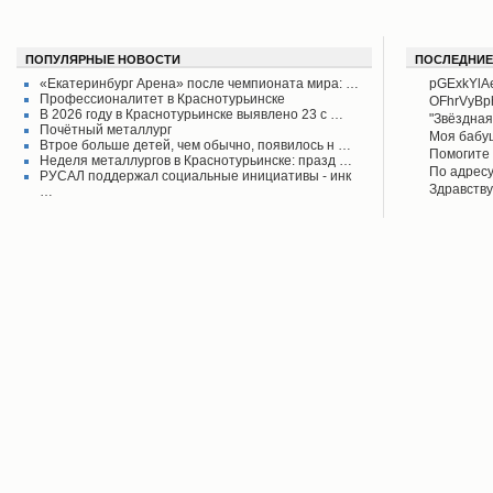
ПОПУЛЯРНЫЕ НОВОСТИ
ПОСЛЕДНИЕ
«Екатеринбург Арена» после чемпионата мира: …
pGExkYlA
Профессионалитет в Краснотурьинске
OFhrVyB
В 2026 году в Краснотурьинске выявлено 23 с …
"Звёздная
Почётный металлург
своего вр
Моя бабу
Втрое больше детей, чем обычно, появилось н …
поднял его
рассказыв
Помогите 
Неделя металлургов в Краснотурьинске: празд …
Красноту
Айрих раб
Степанов
По адресу
РУСАЛ поддержал социальные инициативы - инк
Верхотурь
водоколон
Здравству
…
в афишах
вода во д
рудоуправ
сообщаем 
Мы на дан
решена.
по воде. 
думаю бу