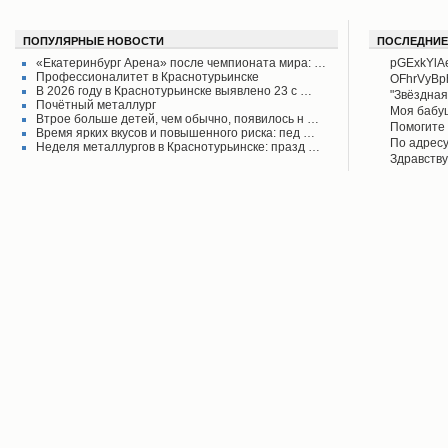
ПОПУЛЯРНЫЕ НОВОСТИ
ПОСЛЕДНИЕ
«Екатеринбург Арена» после чемпионата мира: …
pGExkYlA
Профессионалитет в Краснотурьинске
OFhrVyB
В 2026 году в Краснотурьинске выявлено 23 с …
"Звёздная
Почётный металлург
своего вр
Моя бабу
Втрое больше детей, чем обычно, появилось н …
поднял его
рассказыв
Помогите 
Время ярких вкусов и повышенного риска: пед …
Красноту
Айрих раб
Степанов
По адресу
Неделя металлургов в Краснотурьинске: празд …
Верхотурь
водоколон
Здравству
в афишах
вода во д
рудоуправ
сообщаем 
Мы на дан
решена.
по воде. 
думаю бу