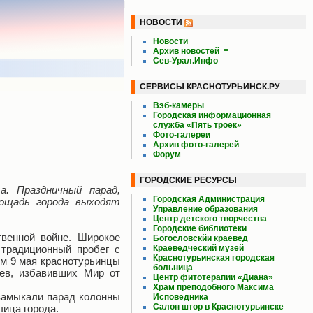
НОВОСТИ
Новости
Архив новостей
≡
Сев-Урал.Инфо
СЕРВИСЫ КРАСНОТУРЬИНСК.РУ
Вэб-камеры
Городская информационная
служба «Пять троек»
Фото-галереи
Архив фото-галерей
Форум
ГОРОДСКИЕ РЕСУРСЫ
. Праздничный парад,
Городская Администрация
ощадь города выходят
Управление образования
Центр детского творчества
Городские библиотеки
венной войне. Широкое
Богословскйи краевед
 традиционный пробег с
Краеведческий музей
Краснотурьинская городская
ом 9 мая краснотурьинцы
больница
ев, избавивших Мир от
Центр фитотерапии «Диана»
Храм преподобного Максима
замыкали парад колонны
Исповедника
Салон штор в Краснотурьинске
лица города.