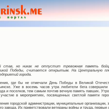
й став, но никак не отпустит тревожная память бойца
ликой Победы, считается открытым. На Центральную пл
редприятий города.
ления, где бы не отмечали День Победы в Великой Отечест
ьинске. Уже в восемь часов утра любители бега совершили
ода и поселков, тем самым почтив вечную память павших. Утр
участие в мероприятиях, посвященных светлой памяти геро
ения городской администрации, муниципальные организации, 
о завода. Их приветствовали ветераны войны и труда, первые 