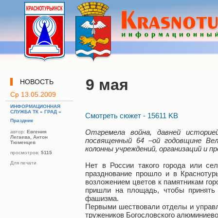
9 мая
НОВОСТЬ
Ср 13.05.2009
ИНФОРМАЦИОННАЯ
СЛУЖБА ТК « ГРАД »
Смотреть сюжет - 15611 KB
Праздник
Отгремела война, давней историе
автор:
Евгения
Легаева, Антон
посвященный 64 –ой годовщине Ве
Тюменцев
колонны учреждений, организаций и п
просмотров:
5115
Для печати
Нет в России такого города или се
празднование прошло и в Краснотур
возложением цветов к памятникам гор
пришли на площадь, чтобы принять 
фашизма.
Первыми шествовали отделы и управл
тружеников Богословского алюминиевог