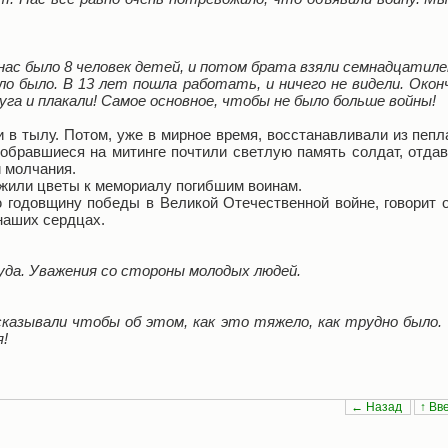
 нас было 8 человек детей, и потом брата взяли семнадцатил
ло было. В 13 лет пошла работать, и ничего не видели. Око
уга и плакали! Самое основное, чтобы не было больше войны!
 в тылу. Потом, уже в мирное время, восстанавливали из пепла
обравшиеся на митинге почтили светлую память солдат, отда
 молчания.
ожили цветы к мемориалу погибшим воинам.
ю годовщину победы в Великой Отечественной войне, говорит о
 наших сердцах.
куда. Уважения со стороны молодых людей.
сказывали чтобы об этом, как это тяжело, как трудно было
я!
← Назад
↑ Вв