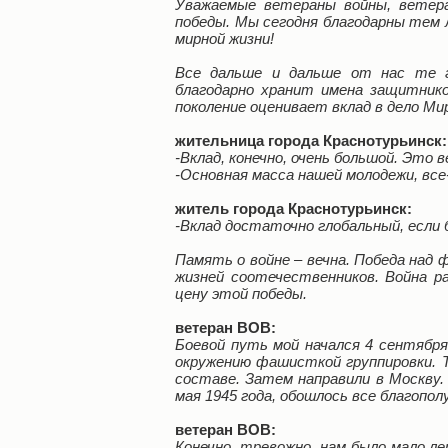
Уважаемые ветераны войны, ветера
победы. Мы сегодня благодарны тем 
мирной жизни!
Все дальше и дальше от нас те г
благодарно хранит имена защитнико
поколение оценивает вклад в дело Мир
жительница города Краснотурьинск:
-Вклад, конечно, очень большой. Это в
-Основная масса нашей молодежи, все
житель города Краснотурьинск:
-Вклад достаточно глобальный, если 
Память о войне – вечна. Победа над
жизней соотечественников. Война р
цену этой победы.
ветеран ВОВ:
Боевой путь мой начался 4 сентября
окружению фашисткой группировки. Т
составе. Затем направили в Москву. 
мая 1945 года, обошлось все благополу
ветеран ВОВ:
Конечно, тревожно, нам было мало ле