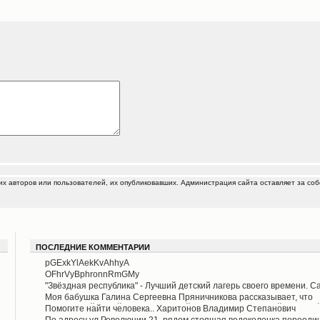
 авторов или пользователей, их опубликовавших. Администрация сайта оставляет за соб
ПОСЛЕДНИЕ КОММЕНТАРИИ
pGExkYlAekKvAhhyA
OFhrVyBphronnRmGMy
"Звёздная республика" - Лучший детский лагерь своего времени. С
отдал ему свои пару лет :). И поднял его уровень как смог :). Приве
Моя бабушка Галина Сергеевна Пряничникова рассказывает, что
Краснотурьинцы!
упомянутый в этой статье Артур Айрих работал в детской трудово
Помогите найти человека.. Харитонов Владимир Степанович
колонии в Верхотурье примерно в 1952/4 годы. Елену Попову в а