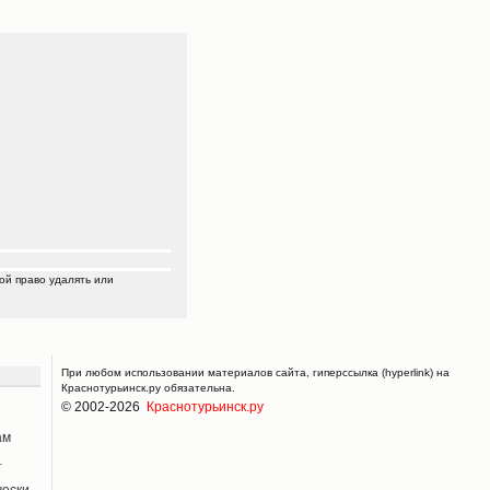
ой право удалять или
При любом использовании материалов сайта, гиперссылка (hyperlink) на
Краснотурьинск.ру обязательна.
© 2002-2026
Краснотурьинск.ру
ам
т
й
фишах