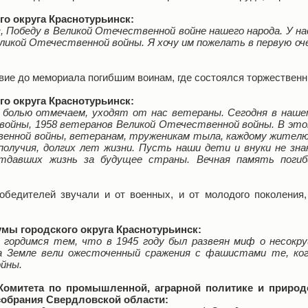
го округа Краснотурьинск:
з, Победу в Великой Отечественной войне нашего народа. У на
ликой Отечественной войны. Я хочу им пожелать в первую оче
ие до мемориала погибшим воинам, где состоялся торжественн
го округа Краснотурьинск:
 болью отмечаем, уходят от нас ветераны. Сегодня в нашем
войны, 1958 ветеранов Великой Отечественной войны. В эт
енной войны, ветеранам, труженикам тыла, каждому жителю 
гополучия, долгих лет жизни. Пусть наши дети и внуки не зн
отдавших жизнь за будущее страны. Вечная память поги
обедителей звучали и от военных, и от молодого поколения, 
мы городского округа Краснотурьинск:
ы гордимся тем, что в 1945 году был развеян миф о несок
на Земле вели ожесточенный сражения с фашистами те, ког
йны.
Комитета по промышленной, аграрной политике и приро
собрания Свердловской области: