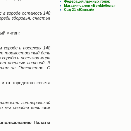
Федерация лыжных гонок
Магазин-салон «БелМебель»
Сад 21 «Южный»
с в городе осталось 148
редь здоровья, счастья
ый митинг.
 городе и поселках 148
от торжественный день
города и поселков мира
ают военных лишений. В
бшим за Отечество. С
и от городского совета
рушимости гитлеровской
о мы сегодня величаем
допользованию Палаты