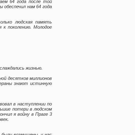
аем 64 года после той
 обеспечил нам 64 года
олько людская память
 к поколению. Молодое
аслаждались жизнью.
ной десятков миллионов
етераны знают истинную
вовал в наступлении по
льшие потери в людском
ончил я войну в Праге 3
век.
ы были возмущены, у нас