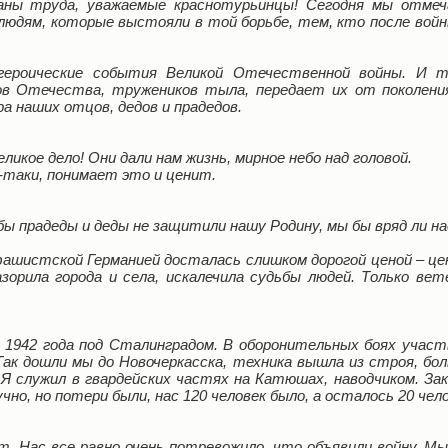
ны труда, уважаемые краснотурьинцы! Сегодня мы отмеч
людям, которые выстояли в той борьбе, тем, кто после войны
ероические события Великой Отечественной войны. И т
в Отечества, тружеников тыла, передает их от поколения
а наших отцов, дедов и прадедов.
еликое дело! Они дали нам жизнь, мирное небо над головой.
-таки, понимает это и ценит.
бы прадеды и деды не защитили нашу Родину, мы бы вряд ли н
 фашистской Германией досталась слишком дорогой ценой – це
азорила города и села, искалечила судьбы людей. Только в
 1942 года под Сталинградом. В оборонительных боях участ
ак дошли мы до Новочеркасска, техника вышла из строя, бо
Я служил в гвардейских частях на Катюшах, наводчиком. Зак
чно, но потери были, нас 120 человек было, а осталось 20 чело
т. Нас все равно очень потревожило, что объявили войну. М