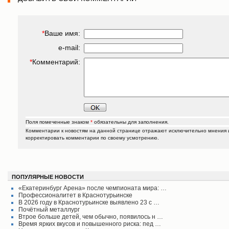
*
Ваше имя:
e-mail:
*
Комментарий:
Поля помеченные знаком
*
обязательны для заполнения.
Комментарии к новостям на данной странице отражают исключительно мнения их
корректировать комментарии по своему усмотрению.
ПОПУЛЯРНЫЕ НОВОСТИ
«Екатеринбург Арена» после чемпионата мира: …
Профессионалитет в Краснотурьинске
В 2026 году в Краснотурьинске выявлено 23 с …
Почётный металлург
Втрое больше детей, чем обычно, появилось н …
Время ярких вкусов и повышенного риска: пед …