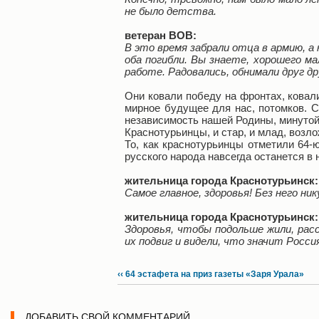
не было детства.
ветеран ВОВ:
В это время забрали отца в армию, а
оба погибли. Вы знаете, хорошего ма
работе. Радовались, обнимали друг др
Они ковали победу на фронтах, ковали
мирное будущее для нас, потомков. С
независимость нашей Родины, минутой
Краснотурьинцы, и стар, и млад, возл
То, как краснотурьинцы отметили 64-
русского народа навсегда останется в
жительница города Краснотурьинск:
Самое главное, здоровья! Без него ни
жительница города Краснотурьинск:
Здоровья, чтобы подольше жили, рас
их подвиг и видели, что значит Росси
‹‹ 64 эстафета на приз газеты «Заря Урала»
ДОБАВИТЬ СВОЙ КОММЕНТАРИЙ