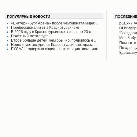
ПОПУЛЯРНЫЕ НОВОСТИ
ПОСЛЕДНИЕ
«Екатеринбург Арена» после чемпионата мира: …
pGExkYlA
Профессионалитет в Краснотурьинске
OFhrVyB
В 2026 году в Краснотурьинске выявлено 23 с …
"Звёздная
Почётный металлург
своего вр
Моя бабу
Втрое больше детей, чем обычно, появилось н …
поднял его
рассказыв
Помогите 
Неделя металлургов в Краснотурьинске: празд …
Красноту
Айрих раб
Степанов
По адресу
РУСАЛ поддержал социальные инициативы - инк
Верхотурь
водоколон
Здравству
…
в афишах
вода во д
рудоуправ
сообщаем 
Мы на дан
решена.
по воде. 
думаю бу