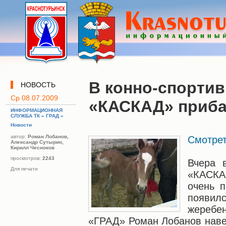
В конно-спортив
НОВОСТЬ
Ср 08.07.2009
«КАСКАД» приб
ИНФОРМАЦИОННАЯ
СЛУЖБА ТК « ГРАД »
Новости
автор:
Роман Лобанов,
Смотрет
Александр Сутырин,
Кирилл Чесноков
просмотров:
2243
Вчера 
Для печати
«КАСКА
очень п
появилс
жеребе
«ГРАД» Роман Лобанов наве