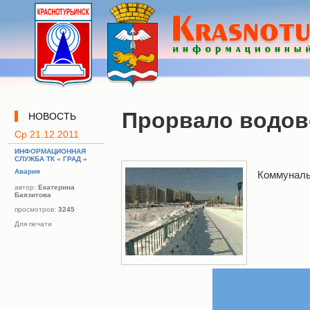
Прорвало водо
НОВОСТЬ
Ср 21.12.2011
ИНФОРМАЦИОННАЯ
СЛУЖБА ТК « ГРАД »
Авария
Коммуналь
автор:
Екатерина
Баязитова
просмотров:
3245
Для печати