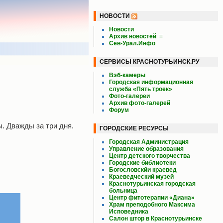
НОВОСТИ
Новости
Архив новостей
≡
Сев-Урал.Инфо
СЕРВИСЫ КРАСНОТУРЬИНСК.РУ
Вэб-камеры
Городская информационная
служба «Пять троек»
Фото-галереи
Архив фото-галерей
Форум
. Дважды за три дня.
ГОРОДСКИЕ РЕСУРСЫ
Городская Администрация
Управление образования
Центр детского творчества
Городские библиотеки
Богословскйи краевед
Краеведческий музей
Краснотурьинская городская
больница
Центр фитотерапии «Диана»
Храм преподобного Максима
Исповедника
Салон штор в Краснотурьинске