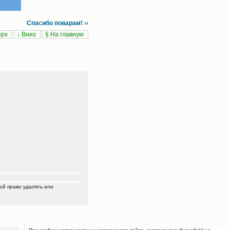
Спасибо поварам! ››
ерх
↓ Вниз
§ На главную
ой право удалять или