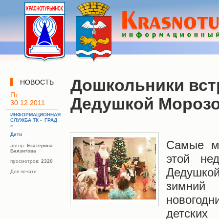
Дошкольники вст
НОВОСТЬ
Пт
Дедушкой Мороз
30.12.2011
ИНФОРМАЦИОННАЯ
СЛУЖБА ТК « ГРАД
»
Дети
Самые м
автор:
Екатерина
Баязитова
этой не
просмотров:
2320
Дедушко
Для печати
зимний
новогод
детских