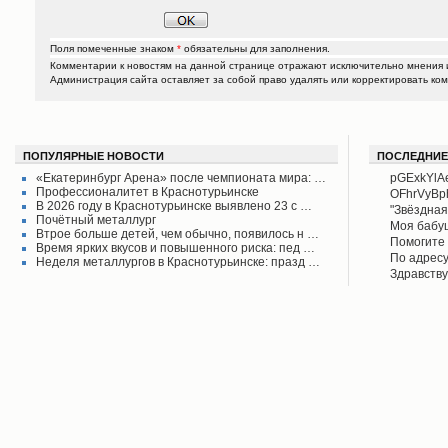
Поля помеченные знаком
*
обязательны для заполнения.
Комментарии к новостям на данной странице отражают исключительно мнения и
Администрация сайта оставляет за собой право удалять или корректировать ко
ПОПУЛЯРНЫЕ НОВОСТИ
ПОСЛЕДНИЕ
«Екатеринбург Арена» после чемпионата мира: …
pGExkYlA
Профессионалитет в Краснотурьинске
OFhrVyB
В 2026 году в Краснотурьинске выявлено 23 с …
"Звёздная
Почётный металлург
своего вр
Моя бабу
Втрое больше детей, чем обычно, появилось н …
поднял его
рассказыв
Помогите 
Время ярких вкусов и повышенного риска: пед …
Красноту
Айрих раб
Степанов
По адресу
Неделя металлургов в Краснотурьинске: празд …
Верхотурь
водоколон
Здравству
в афишах
вода во д
рудоуправ
сообщаем 
Мы на дан
решена.
по воде. 
думаю бу