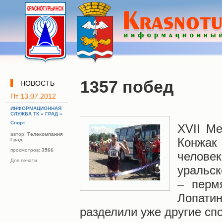
1357 побед
НОВОСТЬ
Пт 13.07.2012
ИНФОРМАЦИОННАЯ
СЛУЖБА ТК « ГРАД »
Спорт
XVII М
автор:
Телекомпания
Конжа
Град
просмотров:
3566
челове
Для печати
уральск
– перм
Лопати
разделили уже другие спо