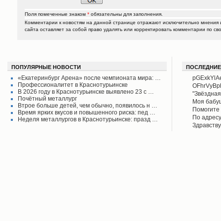
Поля помеченные знаком
*
обязательны для заполнения.
Комментарии к новостям на данной странице отражают исключительно мнения и
сайта оставляет за собой право удалять или корректировать комментарии по с
ПОПУЛЯРНЫЕ НОВОСТИ
ПОСЛЕДНИЕ
«Екатеринбург Арена» после чемпионата мира: …
pGExkYlA
Профессионалитет в Краснотурьинске
OFhrVyB
В 2026 году в Краснотурьинске выявлено 23 с …
"Звёздная
Почётный металлург
своего вр
Моя бабу
Втрое больше детей, чем обычно, появилось н …
поднял его
рассказыв
Помогите 
Время ярких вкусов и повышенного риска: пед …
Красноту
Айрих раб
Степанов
По адресу
Неделя металлургов в Краснотурьинске: празд …
Верхотурь
водоколон
Здравству
в афишах
вода во д
рудоуправ
сообщаем 
Мы на дан
решена.
по воде. 
думаю бу