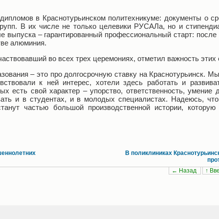
дипломов в Краснотурьинском политехникуме: документы о с
групп. В их числе не только целевики РУСАЛа, но и стипенд
ле выпуска – гарантированный профессиональный старт: после
тве алюминия.
частвовавший во всех трех церемониях, отметил важность этих
зования – это про долгосрочную ставку на Краснотурьинск. Мы
вствовали к ней интерес, хотели здесь работать и развива
х есть свой характер – упорство, ответственность, умение 
ть и в студентах, и в молодых специалистах. Надеюсь, что
станут частью большой производственной истории, которую
ршеннолетних
В поликлиниках Краснотурьинс
про
← Назад
↑ Вв