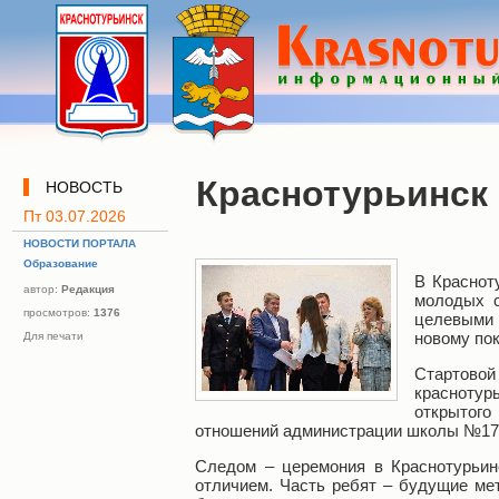
Краснотурьинск
НОВОСТЬ
Пт 03.07.2026
НОВОСТИ ПОРТАЛА
Образование
В Краснот
автор:
Редакция
молодых с
просмотров:
1376
целевыми 
новому по
Для печати
Стартово
краснотур
открытого
отношений администрации школы №17 
Следом – церемония в Краснотурьин
отличием. Часть ребят – будущие мет