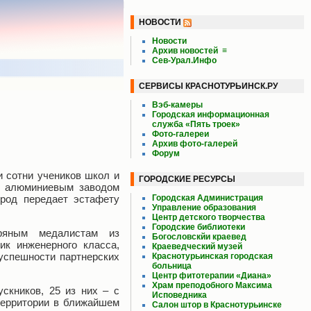
НОВОСТИ
Новости
Архив новостей
≡
Сев-Урал.Инфо
СЕРВИСЫ КРАСНОТУРЬИНСК.РУ
Вэб-камеры
Городская информационная
служба «Пять троек»
Фото-галереи
Архив фото-галерей
Форум
 сотни учеников школ и
ГОРОДСКИЕ РЕСУРСЫ
им алюминиевым заводом
ород передает эстафету
Городская Администрация
Управление образования
Центр детского творчества
Городские библиотеки
бряным медалистам из
Богословскйи краевед
ик инженерного класса,
Краеведческий музей
успешности партнерских
Краснотурьинская городская
больница
Центр фитотерапии «Диана»
Храм преподобного Максима
скников, 25 из них – с
Исповедника
 территории в ближайшем
Салон штор в Краснотурьинске