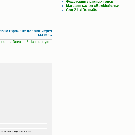
Федерация лыжных гонок
Магазин-салон «БелМебель»
Сад 21 «Южный»
рием горожане делают через
МАКС ››
ерх
↓ Вниз
§ На главную
ой право удалять или