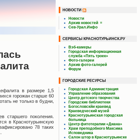
НОВОСТИ
Новости
Архив новостей
≡
Сев-Урал.Инфо
СЕРВИСЫ КРАСНОТУРЬИНСК.РУ
Вэб-камеры
лась
Городская информационная
служба «Пять троек»
Фото-галереи
фалита
Архив фото-галерей
Форум
ГОРОДСКИЕ РЕСУРСЫ
Городская Администрация
цефалита в размере 1,5
Управление образования
вихся горожан старше 60
Центр детского творчества
тать не только в будни,
Городские библиотеки
Богословскйи краевед
Краеведческий музей
Краснотурьинская городская
в старшего поколения.
больница
тся в Краснотурьинскую
Центр фитотерапии «Диана»
зафиксировано 78 таких
Храм преподобного Максима
.
Исповедника
Салон штор в Краснотурьинске