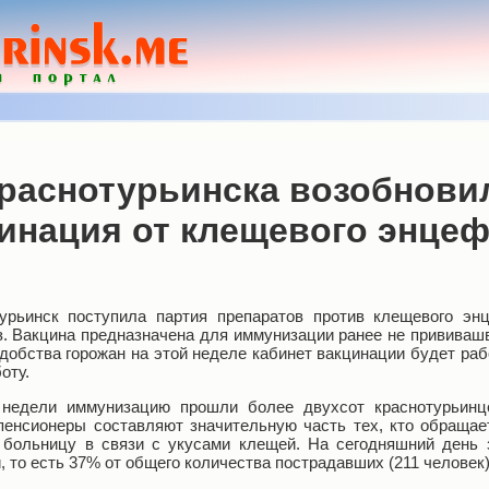
Краснотурьинска возобнови
инация от клещевого энце
урьинск поступила партия препаратов против клещевого эн
з. Вакцина предназначена для иммунизации ранее не прививаш
добства горожан на этой неделе кабинет вакцинации будет рабо
оту.
недели иммунизацию прошли более двухсот краснотурьинце
пенсионеры составляют значительную часть тех, кто обращае
 больницу в связи с укусами клещей. На сегодняшний день 
 то есть 37% от общего количества пострадавших (211 человек)